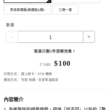
男孩尋寶圖(典藏版)(精)
三冊一套
數量
-
+
現貨只剩5件即將完售！
$
100
$
199
付款方式：
線上刷卡 / ATM 轉帳
運送方式：
宅配-免運 / 全家常溫取貨
內容簡介
1. 為進階版的視覺遊戲，提供「找不同」以外的「數