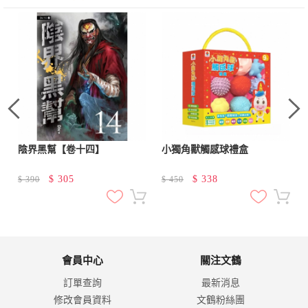
陰界黑幫【卷十四】
小獨角獸觸感球禮盒
$
305
$
338
$
390
$
450
會員中心
關注文鶴
訂單查詢
最新消息
修改會員資料
文鶴粉絲團