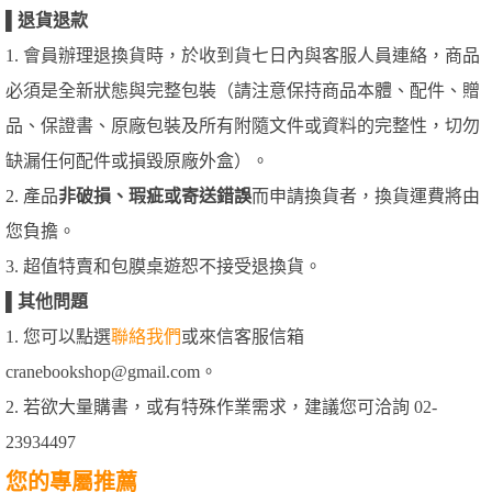
▌
退貨退款
1. 會員辦理退換貨時，於收到貨七日內與客服人員連絡，商品
必須是全新狀態與完整包裝（請注意保持商品本體、配件、贈
品、保證書、原廠包裝及所有附隨文件或資料的完整性，切勿
缺漏任何配件或損毀原廠外盒）。
2. 產品
非破損、瑕疵或寄送錯誤
而申請換貨者，換貨運費將由
您負擔。
3. 超值特賣和包膜桌遊恕不接受退換貨。
▌
其他問題
1. 您可以點選
聯絡我們
或來信客服信箱
cranebookshop@gmail.com。
2. 若欲大量購書，或有特殊作業需求，建議您可洽詢 02-
23934497
您的專屬推薦