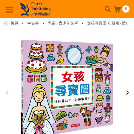
0
首頁
-
中文書
-
兒童 / 青少年文學
-
女孩尋寶圖(典藏版)(精)