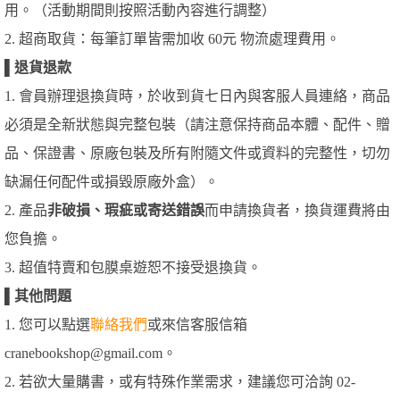
用。（活動期間則按照活動內容進行調整）
2. 超商取貨：每筆訂單皆需加收 60元 物流處理費用。
▌
退貨退款
1. 會員辦理退換貨時，於收到貨七日內與客服人員連絡，商品
必須是全新狀態與完整包裝（請注意保持商品本體、配件、贈
品、保證書、原廠包裝及所有附隨文件或資料的完整性，切勿
缺漏任何配件或損毀原廠外盒）。
2. 產品
非破損、瑕疵或寄送錯誤
而申請換貨者，換貨運費將由
您負擔。
3. 超值特賣和包膜桌遊恕不接受退換貨。
▌
其他問題
1. 您可以點選
聯絡我們
或來信客服信箱
cranebookshop@gmail.com。
2. 若欲大量購書，或有特殊作業需求，建議您可洽詢 02-