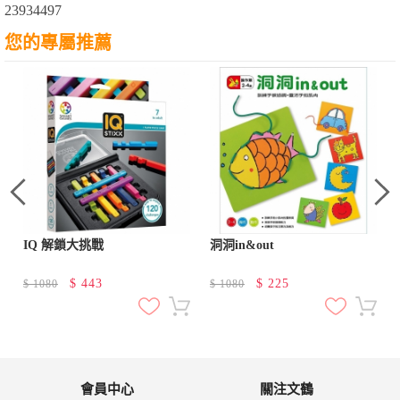
23934497
您的專屬推薦
文
IQ 解鎖大挑戰
洞洞in&out
$
443
$
225
$
1080
$
1080
會員中心
關注文鶴