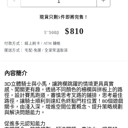
-
+
現貨只剩5件即將完售！
$
810
$
1080
付款方式：
線上刷卡 / ATM 轉帳
運送方式：
宅配-免運 / 全家常溫取貨
內容簡介
3D立體騎士與小馬，讓跨欄跳躍的情境更具真實
感、闖關更有趣。透過不同顏色的柵欄與拼板上的路
徑，設計賽馬跑道，審慎思考叉路的鋪排，思考最佳
路徑，讓騎士順利到達紅色終點門柱位置！80個遊戲
關卡，由淺入深，增進空間位置概念、提升策略規劃
與解決問題能力。
促進多元認知能力