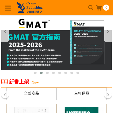
0
新書上架
New
全部商品
主打選品
prev