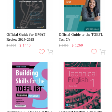
Official Guide for GMAT
Official Guide to the TOEFL
Review 2024~2025
Test 7/e
$
1440
$
1260
$
1600
$
1400