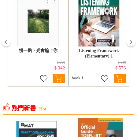
prev
試
慢一點，光會追上你
Listening Framework
(Elementary) 1
460
$ 380
$ 640
05
342
576
$
$
book 1
熱門新書
Hot