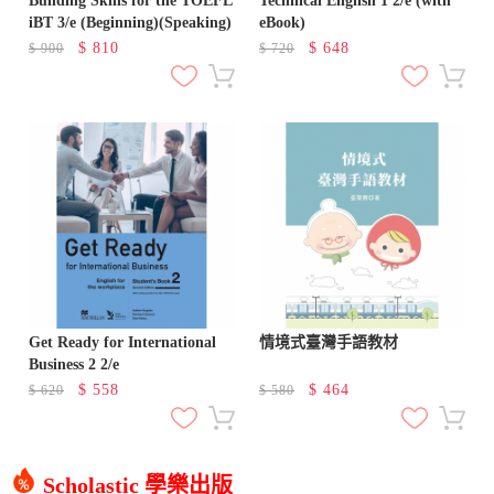
Building Skills for the TOEFL
Technical English 1 2/e (with
iBT 3/e (Beginning)(Speaking)
eBook)
$
810
$
648
$
900
$
720
Get Ready for International
情境式臺灣手語教材
Business 2 2/e
$
558
$
464
$
620
$
580
Scholastic 學樂出版