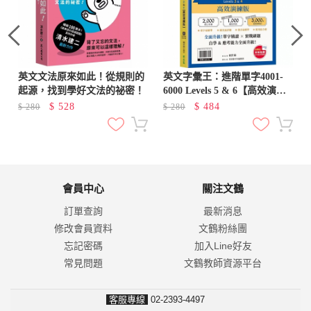
英文文法原來如此！從規則的
英文字彙王：進階單字4001-
起源，找到學好文法的祕密！
6000 Levels 5 & 6【高效演練
版】(附試題本，加碼送半年免
$
528
$
484
$
280
$
280
費數位學習體驗)
會員中心
關注文鶴
訂單查詢
最新消息
修改會員資料
文鶴粉絲團
忘記密碼
加入Line好友
常見問題
文鶴教師資源平台
客服專線
02-2393-4497