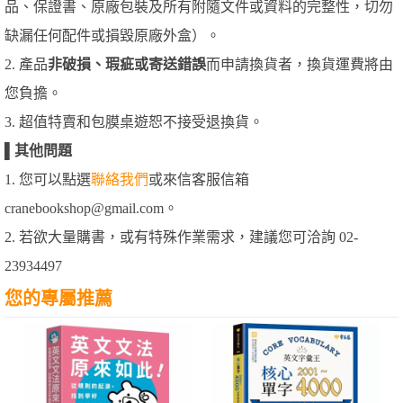
品、保證書、原廠包裝及所有附隨文件或資料的完整性，切勿
缺漏任何配件或損毀原廠外盒）。
2. 產品
非破損、瑕疵或寄送錯誤
而申請換貨者，換貨運費將由
您負擔。
3. 超值特賣和包膜桌遊恕不接受退換貨。
▌
其他問題
1. 您可以點選
聯絡我們
或來信客服信箱
cranebookshop@gmail.com。
2. 若欲大量購書，或有特殊作業需求，建議您可洽詢 02-
23934497
您的專屬推薦