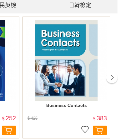
民英檢
日韓檢定
next
Business Contacts
NEW TO
「解題策略
252
383
$
$ 425
$
$ 720