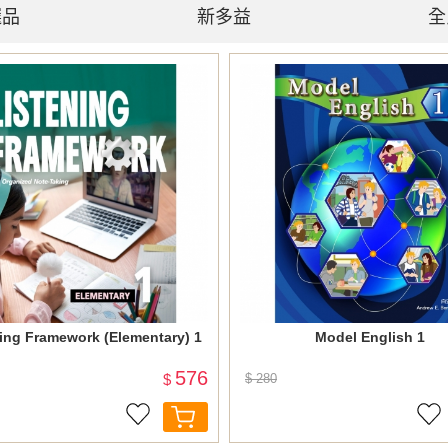
選品
新多益
全
ing Framework (Elementary) 1
Model English 1
576
$
$ 280