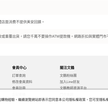
體店面消費不提供美安回饋。
款或重覆出貨，請您千萬不要操作ATM提款機。網路折扣與實體門市
會員中心
關注文鶴
訂單查詢
文鶴粉絲團
修改會員資料
加入Line好友
會員註冊
文鶴教師資源平台
忘記密碼
門市查詢
及您的購物經驗。繼續瀏覽網站即表示您同意本公司隱私權政策，您可至隱