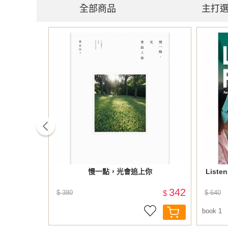
全部商品
主打
prev
3文法 (修
慢一點，光會追上你
Listen
405
342
$
$ 380
$
$ 640
book 1