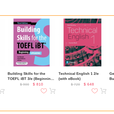
Building Skills for the
Technical English 1 2/e
Ge
TOEFL iBT 3/e (Beginning)
(with eBook)
Bu
(Speaking)
$
810
$
648
$
900
$
720