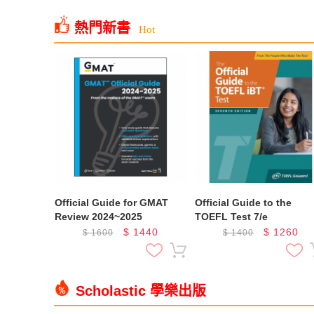
熱門新書
Hot
Official Guide for GMAT
Official Guide to the
Review 2024~2025
TOEFL Test 7/e
$
1440
$
1260
$
1600
$
1400
Scholastic 學樂出版