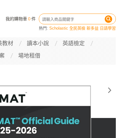
我的購物車
0
件
熱門:
Scholastic
全民英檢
新多益
日語學習
美教材
讀本小說
英語檢定
案
場地租借