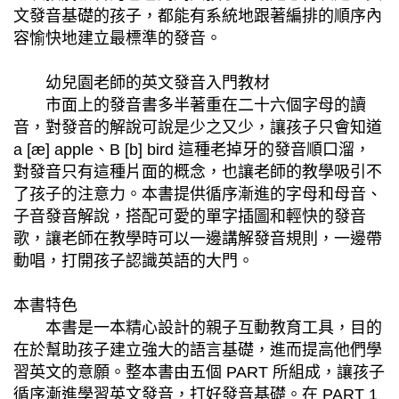
文發音基礎的孩子，都能有系統地跟著編排的順序內
容愉快地建立最標準的發音。
幼兒園老師的英文發音入門教材
市面上的發音書多半著重在二十六個字母的讀
音，對發音的解說可說是少之又少，讓孩子只會知道
a [æ] apple、B [b] bird 這種老掉牙的發音順口溜，
對發音只有這種片面的概念，也讓老師的教學吸引不
了孩子的注意力。本書提供循序漸進的字母和母音、
子音發音解說，搭配可愛的單字插圖和輕快的發音
歌，讓老師在教學時可以一邊講解發音規則，一邊帶
動唱，打開孩子認識英語的大門。
本書特色
本書是一本精心設計的親子互動教育工具，目的
在於幫助孩子建立強大的語言基礎，進而提高他們學
習英文的意願。整本書由五個 PART 所組成，讓孩子
循序漸進學習英文發音，打好發音基礎。在 PART 1