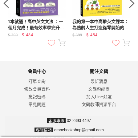
1本就通！高中英文文法 ：一
我的第一本中高齡英文課本：
個月完成！最有效率學完升大
為熟齡人生打造從零開始的英
學必備文法（附音檔下載QR
語基礎訓練書（附QR碼線上
$
484
$
484
$
399
$
399
碼）
音檔）
會員中心
關注文鶴
訂單查詢
最新消息
修改會員資料
文鶴粉絲團
忘記密碼
加入Line好友
常見問題
文鶴教師資源平台
客服專線
02-2393-4497
客服信箱
cranebookshop@gmail.com