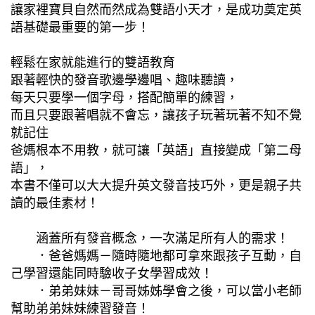
讓家裡寶貝自然而然成為雙語小天才，是成功奠定英
語基礎最重要的第一步！
輕鬆在家就能進行的雙語教育
跟著輕快的發音歌邊學邊唱、趣味聽讀，
每天只要學一個字母，搭配簡單的練習，
而且只要跟著唱就不會忘，讓孩子玩著玩著不知不覺
就記住
爸媽根本不用教，就可讓「英語」直接變成「第二母
語」，
本書不僅可以大大提升英文發音技巧外，更是親子共
讀的最佳素材！
涵蓋所有發音概念，一次滿足所有人的需求！
．爸爸媽媽－隨時隨地都可拿來跟孩子互動，自
己學習還能同時驗收子女學習成效！
．弟弟妹妹－哥哥姊姊學會之後，可以當小老師
幫助弟弟妹妹練習發音！