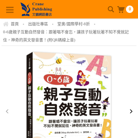
0
首頁
-
出版社專區
-
堂奧/國際學村-8折
-
0-6歲親子互動自然發音：跟著唱不會忘，讓孩子玩著玩著不知不覺就記
住，神奇的英文發音書！(附QR碼線上音)