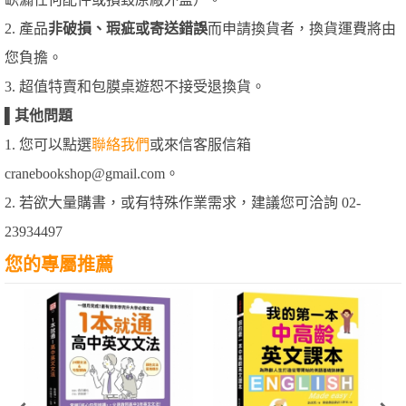
2. 產品
非破損、瑕疵或寄送錯誤
而申請換貨者，換貨運費將由
您負擔。
3. 超值特賣和包膜桌遊恕不接受退換貨。
▌
其他問題
1. 您可以點選
聯絡我們
或來信客服信箱
cranebookshop@gmail.com。
2. 若欲大量購書，或有特殊作業需求，建議您可洽詢 02-
23934497
您的專屬推薦