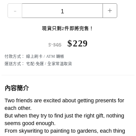
-
+
現貨只剩2件即將完售！
$
229
$
305
付款方式：
線上刷卡 / ATM 轉帳
運送方式：
宅配-免運 / 全家常溫取貨
內容簡介
Two friends are excited about getting presents for
each other.
But when they try to find just the right gift, nothing
seems good enough.
From skywriting to painting to gardens, each thing