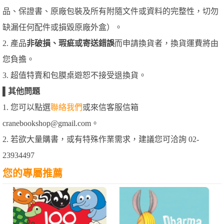
品、保證書、原廠包裝及所有附隨文件或資料的完整性，切勿
缺漏任何配件或損毀原廠外盒）。
2. 產品
非破損、瑕疵或寄送錯誤
而申請換貨者，換貨運費將由
您負擔。
3. 超值特賣和包膜桌遊恕不接受退換貨。
▌
其他問題
1. 您可以點選
聯絡我們
或來信客服信箱
cranebookshop@gmail.com。
2. 若欲大量購書，或有特殊作業需求，建議您可洽詢 02-
23934497
您的專屬推薦