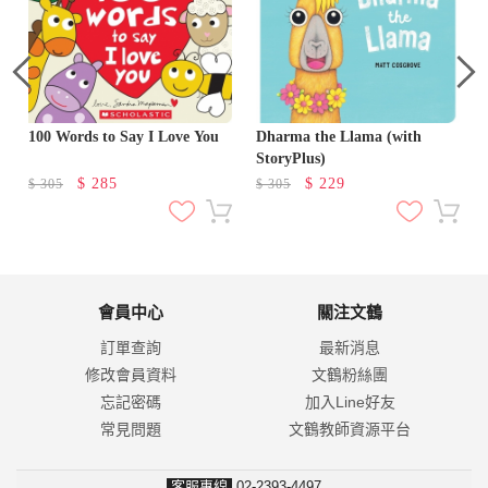
100 Words to Say I Love You
Dharma the Llama (with
StoryPlus)
$
285
$
229
$
305
$
305
會員中心
關注文鶴
訂單查詢
最新消息
修改會員資料
文鶴粉絲團
忘記密碼
加入Line好友
常見問題
文鶴教師資源平台
客服專線
02-2393-4497