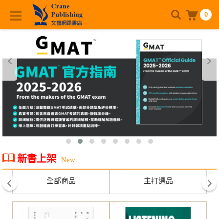
0
新書上架
New
全部商品
主打選品
prev