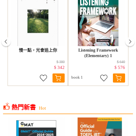
prev
試
慢一點，光會追上你
Listening Framework
(Elementary) 1
460
$ 380
$ 640
05
342
576
$
$
book 1
熱門新書
Hot