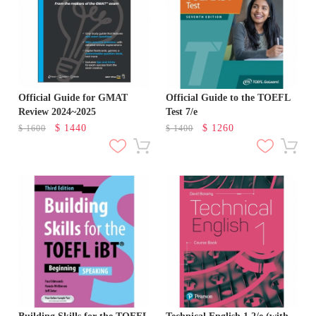
Official Guide for GMAT
Official Guide to the TOEFL
Review 2024~2025
Test 7/e
$
1440
$
1260
$
1600
$
1400