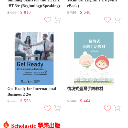
Building Skills for the TOEFL
Technical English 1 2/e (with
iBT 3/e (Beginning)(Speaking)
eBook)
$
810
$
648
$
900
$
720
Get Ready for International
情境式臺灣手語教材
Business 2 2/e
$
558
$
464
$
620
$
580
Scholastic 學樂出版