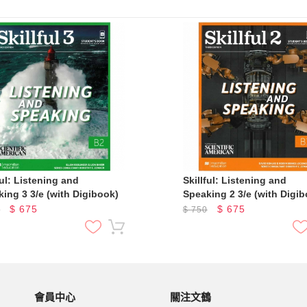
ful: Listening and
Skillful: Listening and
ing 3 3/e (with Digibook)
Speaking 2 3/e (with Digib
$
675
$
675
0
$
750
會員中心
關注文鶴