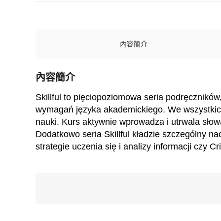
內容簡介
內容簡介
Skillful to pięciopoziomowa seria podręcznikó
wymagań języka akademickiego. We wszystkich p
nauki. Kurs aktywnie wprowadza i utrwala słow
Dodatkowo seria Skillful kładzie szczególny na
strategie uczenia się i analizy informacji czy Cri