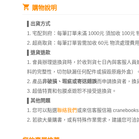
購物說明
▌
出貨方式
1. 宅配到府：每筆訂單未滿 1000元 須加收 1
2. 超商取貨：每筆訂單皆需加收 60元 物流處理費
▌
退貨退款
1. 會員辦理退換貨時，於收到貨七日內與客服人
料的完整性，切勿缺漏任何配件或損毀原廠外盒）
2. 產品
非破損、瑕疵或寄送錯誤
而申請換貨者，換
3. 超值特賣和包膜桌遊恕不接受退換貨。
▌
其他問題
1. 您可以點選
聯絡我們
或來信客服信箱 cranebooksh
2. 若欲大量購書，或有特殊作業需求，建議您可洽詢 02