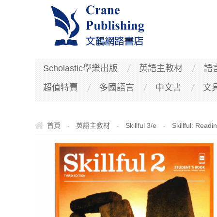
Scholastic學樂出版
英語主教材
語
超值特賣
多國語言
中文書
文
首頁
英語主教材
Skillful 3/e
Skillful: Readi
-
-
-