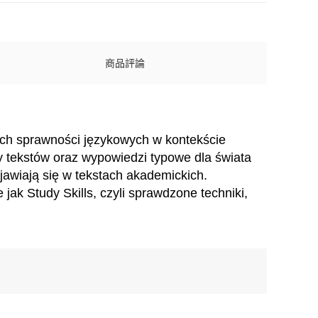
商品評論
nych sprawności językowych w kontekście
y tekstów oraz wypowiedzi typowe dla świata
jawiają się w tekstach akademickich.
jak Study Skills, czyli sprawdzone techniki,