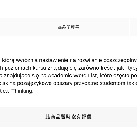
商品問與答
w, którą wyróżnia nastawienie na rozwijanie poszczegól
oziomach kursu znajdują się zarówno treści, jak i typ
a znajdujące się na Academic Word List, które często po
cisk na pozajęzykowe obszary przydatne studentom takie 
tical Thinking.
此商品暫時沒有評價