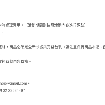
00元 物流處理費用。（活動期間則按照活動內容進行調整）
用。
員連絡，商品必須是全新狀態與完整包裝（請注意保持商品本體
。
貨運費將由您負擔。
op@gmail.com。
-23934497