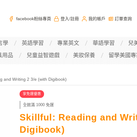
facebook粉絲專頁
登入
註冊
我的帳戶
訂單查詢
/
言學
英語學習
專業英文
華語學習
兒
具用品
兒童益智遊戲
美妝保養
留學美國專
ng and Writing 2 3/e (with Digibook)
享免運優惠
全館滿 1000 免運
Skillful: Reading and Writ
Digibook)