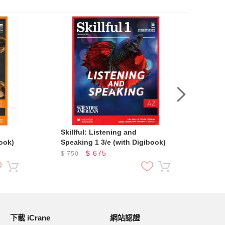
Skillful: Listening and
Ski
ook)
Speaking 1 3/e (with Digibook)
Spe
(wi
$
675
$
750
$
7
下載 iCrane
網站認證