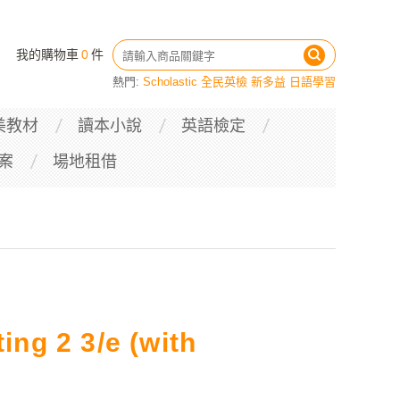
我的購物車
0
件
熱門:
Scholastic
全民英檢
新多益
日語學習
美教材
讀本小說
英語檢定
案
場地租借
ing 2 3/e (with