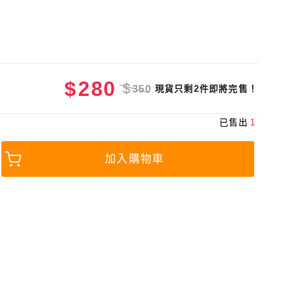
$
280
$
350
現貨只剩2件即將完售！
已售出
1
加入購物車