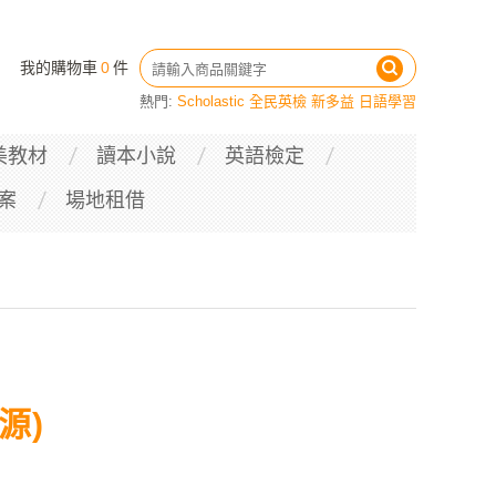
我的購物車
0
件
熱門:
Scholastic
全民英檢
新多益
日語學習
美教材
讀本小說
英語檢定
案
場地租借
源)