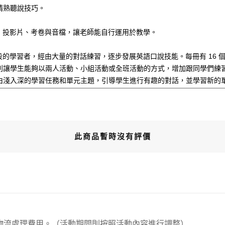
精熟聽說技巧。
、投影片、考卷與音檔，讓老師能自行運用於教學。
國小階段的學習者，經由大量的對話練習，逐步發展英語口說技能。每冊有 1
列讓學生能夠以兩人活動、小組活動或全班活動的方式，增加跟同學們練
由淺入深的學習任務和單元主題，引導學生進行有趣的對話，並學習新的
此商品暫時沒有評價
00元 物流處理費用。（活動期間則按照活動內容進行調整）