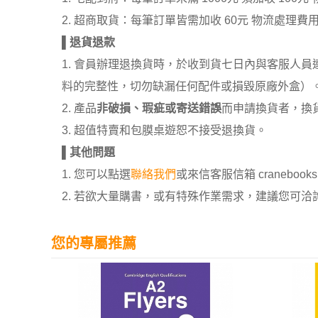
2. 超商取貨：每筆訂單皆需加收 60元 物流處理費
▌
退貨退款
1. 會員辦理退換貨時，於收到貨七日內與客服人
料的完整性，切勿缺漏任何配件或損毀原廠外盒）
2. 產品
非破損、瑕疵或寄送錯誤
而申請換貨者，換
3. 超值特賣和包膜桌遊恕不接受退換貨。
▌
其他問題
1. 您可以點選
聯絡我們
或來信客服信箱 cranebooksh
2. 若欲大量購書，或有特殊作業需求，建議您可洽詢 02
您的專屬推薦