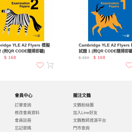
ridge YLE A2 Flyers 模擬
Cambridge YLE A2 Flyer
2 (附QR CODE隨掃即聽)
試題 1 (附QR CODE隨掃即聽
$
168
$
168
0
$
350
會員中心
關注文鶴
訂單查詢
文鶴粉絲團
修改會員資料
加入Line好友
會員註冊
文鶴教師資源平台
忘記密碼
門市查詢