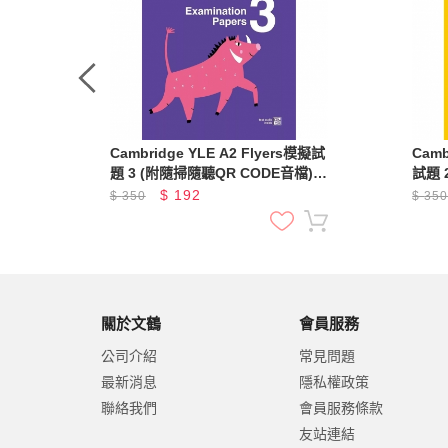
整理重
Cambridge YLE A2 Flyers模擬試
Camb
題 3 (附隨掃隨聽QR CODE音檔)
試題 
(A2 Flyers)
$
192
$
350
$
35
關於文鶴
會員服務
公司介紹
常見問題
最新消息
隱私權政策
聯絡我們
會員服務條款
友站連結