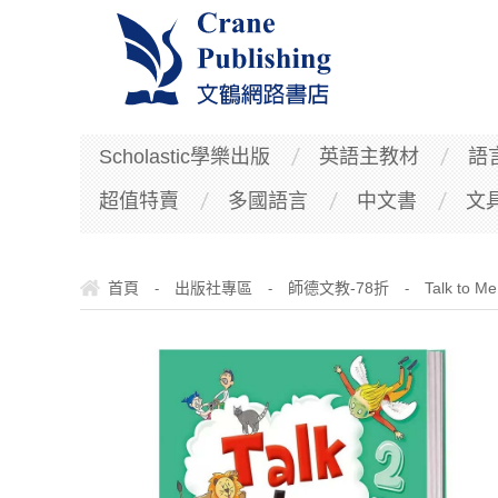
Scholastic學樂出版
英語主教材
語
超值特賣
多國語言
中文書
文
首頁
出版社專區
師德文教-78折
Talk to
-
-
-