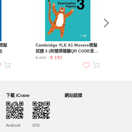
s 模擬
Cambridge YLE A1 Movers模擬
Ca
)
試題 3 (附隨掃隨聽QR CODE音檔)
試題
(A1 Movers)
$
192
$
350
$
3
下載 iCrane
網站認證
Android
IOS