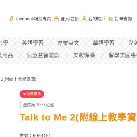
facebook粉絲專頁
登入
註冊
我的帳戶
訂單查詢
/
言學
英語學習
專業英文
華語學習
兒
具用品
兒童益智遊戲
美妝保養
留學美國專
 Me 2(附線上教學資源)
享免運優惠
全館滿 1000 免運
Talk to Me 2(附線上教學資
書號：6064151