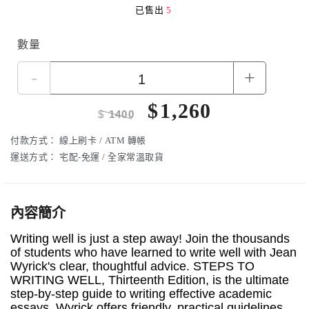
已售出
5
數量
-
+
$
1,260
$
1400
付款方式：
線上刷卡 / ATM 轉帳
運送方式：
宅配-免運 / 全家常溫取貨
內容簡介
Writing well is just a step away! Join the thousands
of students who have learned to write well with Jean
Wyrick's clear, thoughtful advice. STEPS TO
WRITING WELL, Thirteenth Edition, is the ultimate
step-by-step guide to writing effective academic
essays. Wyrick offers friendly, practical guidelines