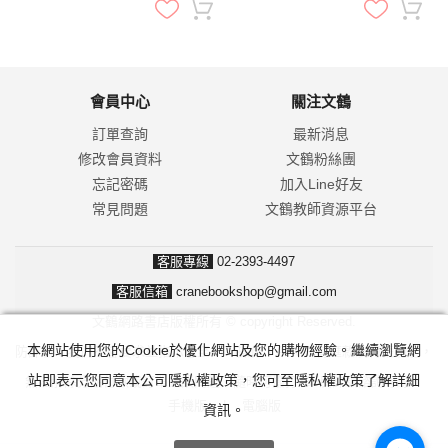
會員中心
關注文鶴
訂單查詢
最新消息
修改會員資料
文鶴粉絲團
忘記密碼
加入Line好友
常見問題
文鶴教師資源平台
客服專線
02-2393-4497
客服信箱
cranebookshop@gmail.com
文鶴網路書店版權所有 © copyright Reserved.
本網站使用您的Cookie於優化網站及您的購物經驗。繼續瀏覽網
防詐騙！我們不會要求並指示您至ATM操作。ATM只有匯款及轉帳功能，
站即表示您同意本公司隱私權政策，您可至隱私權政策了解詳細
無法解除分期付款或訂單錯誤問題。隨時可撥打165反詐騙諮詢專線。
手機版
|
電腦版
資訊。