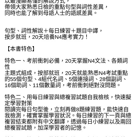
以最淺顯易懂的解說方式，
帶領大家熟悉日檢的重點句型與詞性差異，
同時也能了解到母語人士的語感差異。
句型、詞性解說＋每日練習＋題目中譯，
按步就班，20天培養N4應考實力！
【本書特色】
特色一、考前衝刺必備，20天掌握N4文法、各類詞
性
主題式組成，按部就班，20天就能熟悉N4考試重點
的55個句型、4組代名詞、5個連接詞、28個副詞、
16個助詞、11個數量詞，考前衝刺絕對沒問題。
特色二、用每日練習與總複習試題自我檢核，快速擬
定學習對策
閱讀完每日句型後，立刻再做8題練習題，能快速自
我檢測，確實掌握學習狀況。每日練習的下一頁與總
複習結束都附有中文翻譯，透過每日小練習以及兩回
總複習試題，加深學習者的記憶。