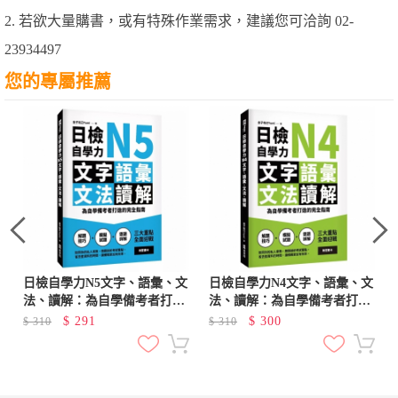
2. 若欲大量購書，或有特殊作業需求，建議您可洽詢 02-
23934497
您的專屬推薦
日檢自學力N5文字、語彙、文
日檢自學力N4文字、語彙、文
法、讀解：為自學備考者打造
法、讀解：為自學備考者打造
的完全指南
的完全指南
$
291
$
300
$
310
$
310