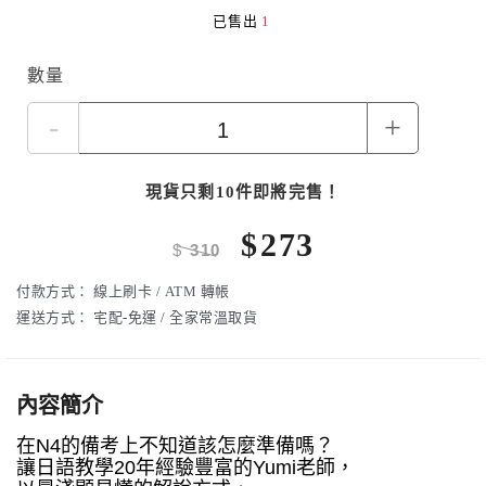
已售出
1
數量
-
+
現貨只剩10件即將完售！
$
273
$
310
付款方式：
線上刷卡 / ATM 轉帳
運送方式：
宅配-免運 / 全家常溫取貨
內容簡介
在N4的備考上不知道該怎麼準備嗎？
讓日語教學20年經驗豐富的Yumi老師，