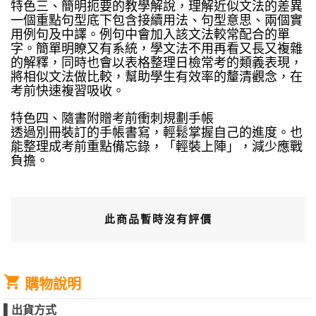
特色三、簡明扼要的教學解說，理解近似文法的差異
一個重點句型底下包含接續用法、句型意思、兩個實
用例句及中譯。例句中會加入該文法較常配合的單
字。簡單明瞭又有系統，學文法不用再看又長又複雜
的解釋，同時也會以表格整理日檢常考的類義表現，
將相似文法做比較，幫助學生有效率的釐清觀念，在
考前快速複習吸收。
特色四、隨書附贈考前衝刺規劃手帳
透過別冊裝訂的手帳書寫，輕鬆掌握自己的進度。也
能整理成考前重點備忘錄，「輕裝上陣」，減少應戰
負擔。
此商品暫時沒有評價
購物說明
▌
出貨方式