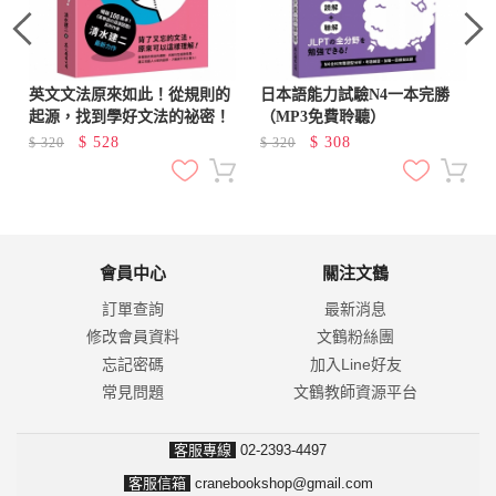
標
英文文法原來如此！從規則的
日本語能力試驗N4一本完勝
起源，找到學好文法的祕密！
（MP3免費聆聽）
$
528
$
308
$
320
$
320
會員中心
關注文鶴
訂單查詢
最新消息
修改會員資料
文鶴粉絲團
忘記密碼
加入Line好友
常見問題
文鶴教師資源平台
客服專線
02-2393-4497
客服信箱
cranebookshop@gmail.com