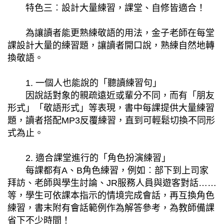
特色三︰設計大量練習，課堂、自修皆適合！
為讓讀者能更熟練敬語的用法，金子老師在每堂
課設計大量的練習題，讓讀者開口說，熟練自然地轉
換敬語。
1. 一個人也能說的「聽讀練習句」
因說話對象的親疏遠近或輩分不同，而有「朋友
形式」「敬語形式」等表現，書中每課提供大量練習
題，讀者搭配MP3反覆練習，直到可輕鬆切換不同形
式為止。
2. 適合課堂進行的「角色扮演練習」
每課都有A、B角色練習，例如︰部下到上司家
拜訪、老師與學生討論、JR服務人員與遊客對話……
等，學生可依課本指示的情境完成會話，再互換角色
練習，書末附有會話範例作為解答參考，為教師備課
省下不少時間！