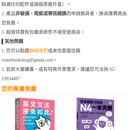
缺漏任何配件或損毀原廠外盒）。
2. 產品
非破損、瑕疵或寄送錯誤
而申請換貨者，換貨運費將由
您負擔。
3. 超值特賣和包膜桌遊恕不接受退換貨。
▌
其他問題
1. 您可以點選
聯絡我們
或來信客服信箱
cranebookshop@gmail.com。
2. 若欲大量購書，或有特殊作業需求，建議您可洽詢 02-
23934497
您的專屬推薦