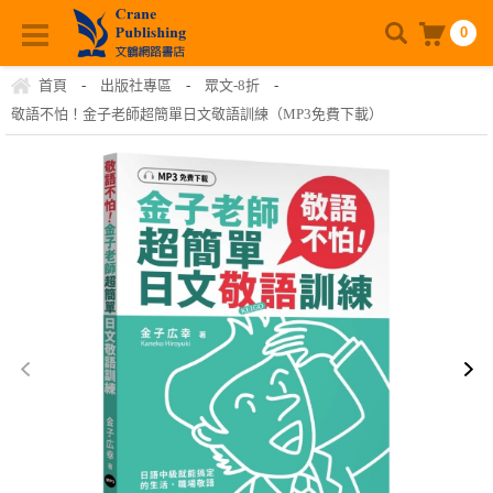
0
首頁
-
出版社專區
-
眾文-8折
-
敬語不怕！金子老師超簡單日文敬語訓練（MP3免費下載）