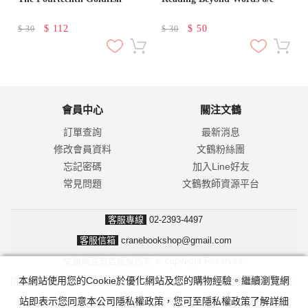
$
112
$
50
$
30
$
30
會員中心
關注文鶴
訂單查詢
最新消息
修改會員資料
文鶴粉絲團
忘記密碼
加入Line好友
常見問題
文鶴教師資源平台
客服專線
02-2393-4497
客服信箱
cranebookshop@gmail.com
文鶴網路書店版權所有 © copyright Reserved.
本網站使用您的Cookie於優化網站及您的購物經驗。繼續瀏覽網
防詐騙！我們不會要求並指示您至ATM操作。ATM只有匯款及轉帳功能，
站即表示您同意本公司隱私權政策，您可至隱私權政策了解詳細
無法解除分期付款或訂單錯誤問題。隨時可撥打165反詐騙諮詢專線。