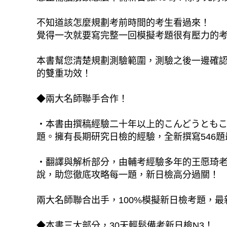
不知道該怎麼規劃考前時間的考生看過來！
覺得一次就要寫完整一回模擬考題很有壓力的
本書幫您清楚規劃測驗範圍，測驗之後一邊確認
的雙重功效！
◆兩大名師聯手合作！
‧本書由撰稿經驗二十年以上的こんどうとも
題。擁有長期研究日檢的經驗，全新撰寫546
‧翻譯與解析部分，由輔考經驗多年的王愿琦
說，助您徹底攻略每一題，新日檢高分過關！
兩大名師聯合出手，100%模擬新日檢考題，最
◆本書三大部分，30天輕鬆備考新日檢N3！