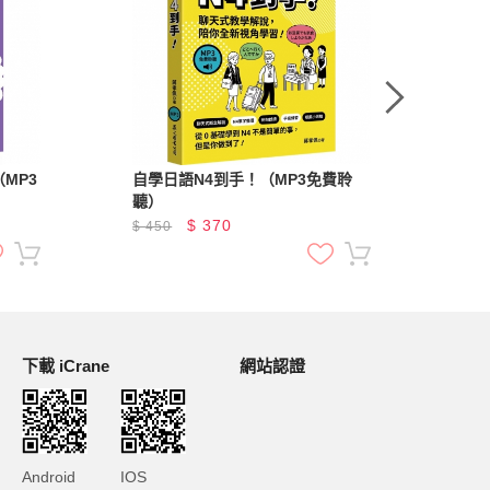
MP3
自學日語N4到手！（MP3免費聆
全
聽）
隨
數
$
370
$
450
$
4
下載 iCrane
網站認證
Android
IOS