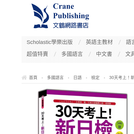
Scholastic學樂出版
英語主教材
語
超值特賣
多國語言
中文書
文
首頁
多國語言
日語
檢定
30天考上！
-
-
-
-