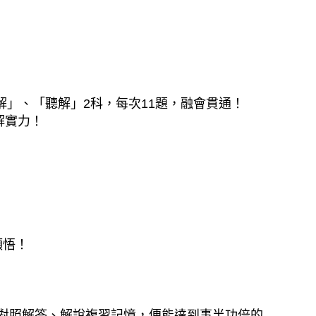
解」、「聽解」2科，每次11題，融會貫通！
解實力！
領悟！
並對照解答、解說複習記憶，便能達到事半功倍的