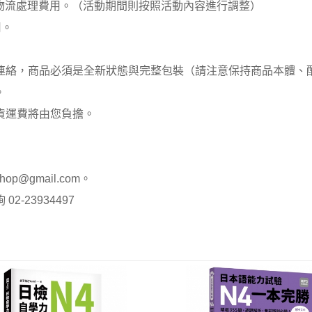
00元 物流處理費用。（活動期間則按照活動內容進行調整）
用。
員連絡，商品必須是全新狀態與完整包裝（請注意保持商品本體
。
貨運費將由您負擔。
op@gmail.com。
-23934497