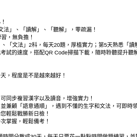
心！
文法」、「讀解」、「聽解」，零疏漏！
學習，無負擔！
、「文法」2科，每天20題，厚植實力；第5天熟悉「讀
試的速度，搭配QR Code掃描下載，隨時聆聽提升聽
一天，程度是不是越來越好！
，可同步複習漢字以及讀音，增強實力！
，並兼顧「語意通順」，遇到不懂的生字和文法，可即時
助您輕鬆戰勝新日檢！
一次掌握，輕鬆備考！
做題時間分散成30天，每天只要花一點點時間做題練習，