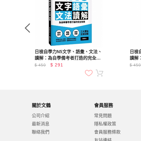
日檢自學力N5文字、語彙、文法、
日檢
讀解：為自學備考者打造的完全指
讀解
南
南
$
291
$
450
$
45
關於文鶴
會員服務
公司介紹
常見問題
最新消息
隱私權政策
聯絡我們
會員服務條款
友站連結