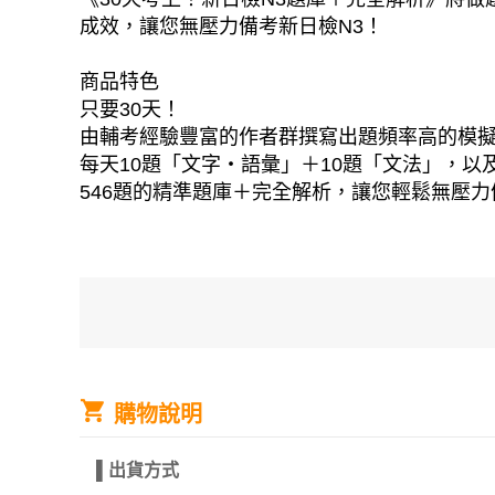
成效，讓您無壓力備考新日檢N3！
商品特色
只要30天！
由輔考經驗豐富的作者群撰寫出題頻率高的模
每天10題「文字・語彙」＋10題「文法」，以
546題的精準題庫＋完全解析，讓您輕鬆無壓力
購物說明
▌
出貨方式