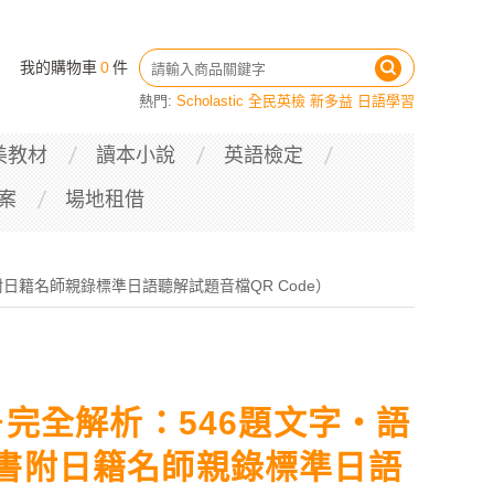
我的購物車
0
件
熱門:
Scholastic
全民英檢
新多益
日語學習
美教材
讀本小說
英語檢定
案
場地租借
日籍名師親錄標準日語聽解試題音檔QR Code）
＋完全解析：546題文字‧語
書附日籍名師親錄標準日語