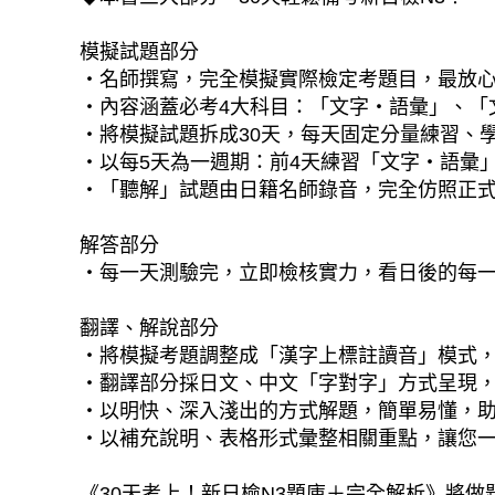
模擬試題部分
‧名師撰寫，完全模擬實際檢定考題目，最放
‧內容涵蓋必考4大科目：「文字・語彙」、「
‧將模擬試題拆成30天，每天固定分量練習、
‧以每5天為一週期：前4天練習「文字・語彙」
‧「聽解」試題由日籍名師錄音，完全仿照正式考
解答部分
‧每一天測驗完，立即檢核實力，看日後的每
翻譯、解說部分
‧將模擬考題調整成「漢字上標註讀音」模式
‧翻譯部分採日文、中文「字對字」方式呈現
‧以明快、深入淺出的方式解題，簡單易懂，
‧以補充說明、表格形式彙整相關重點，讓您
《30天考上！新日檢N3題庫＋完全解析》將