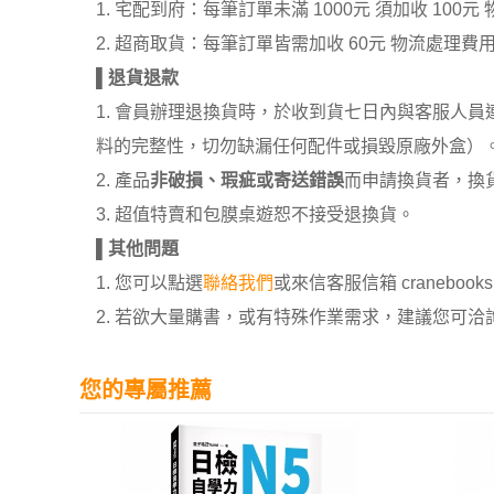
1. 宅配到府：每筆訂單未滿 1000元 須加收 1
2. 超商取貨：每筆訂單皆需加收 60元 物流處理費
▌
退貨退款
1. 會員辦理退換貨時，於收到貨七日內與客服人
料的完整性，切勿缺漏任何配件或損毀原廠外盒）
2. 產品
非破損、瑕疵或寄送錯誤
而申請換貨者，換
3. 超值特賣和包膜桌遊恕不接受退換貨。
▌
其他問題
1. 您可以點選
聯絡我們
或來信客服信箱 cranebooksh
2. 若欲大量購書，或有特殊作業需求，建議您可洽詢 02
您的專屬推薦