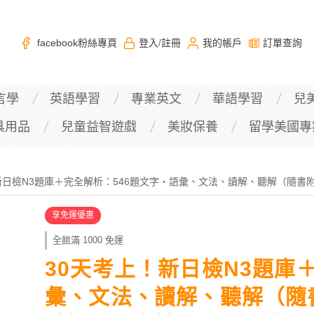
facebook粉絲專頁
登入
註冊
我的帳戶
訂單查詢
/
言學
英語學習
專業英文
華語學習
兒
具用品
兒童益智遊戲
美妝保養
留學美國專
新日檢N3題庫＋完全解析：546題文字‧語彙、文法、讀解、聽解（隨書附
享免運優惠
全館滿 1000 免運
30天考上！新日檢N3題庫
彙、文法、讀解、聽解（隨