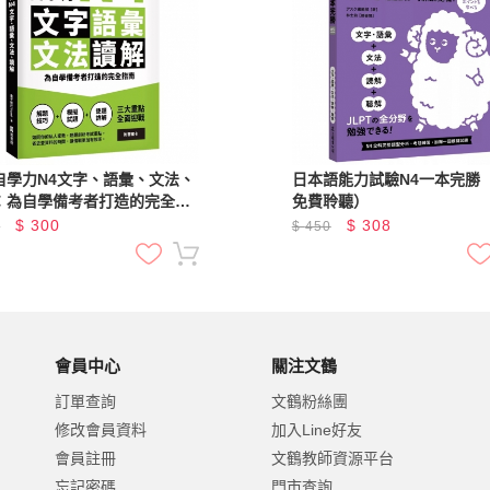
自學力N4文字、語彙、文法、
日本語能力試驗N4一本完勝（
：為自學備考者打造的完全指
免費聆聽）
$
300
$
308
0
$
450
會員中心
關注文鶴
訂單查詢
文鶴粉絲團
修改會員資料
加入Line好友
會員註冊
文鶴教師資源平台
忘記密碼
門市查詢