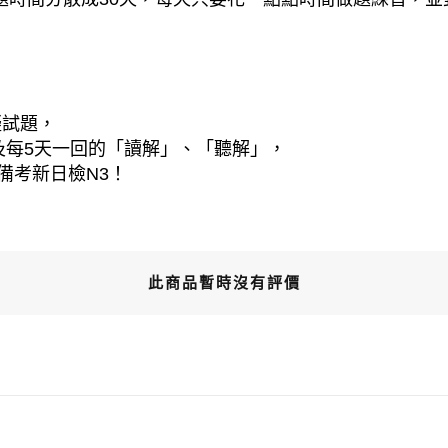
擬試題，
及每5天一回的「讀解」、「聽解」，
備考新日檢N3！
此商品暫時沒有評價