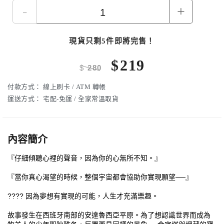
-
+
現貨只剩5件即將完售！
$
219
$
280
付款方式：
線上刷卡 / ATM 轉帳
運送方式：
宅配-免運 / 全家常溫取貨
內容簡介
『仔細傾聽心裡的聲音，因為你的心無所不知。』
『當你真心渴望的時候，整個宇宙都會協助你實現願望──』
???? 因為夢想有實現的可能，人生才充滿樂趣。
故事發生在西班牙南部的安達魯西亞平原。為了想認識世界而成為