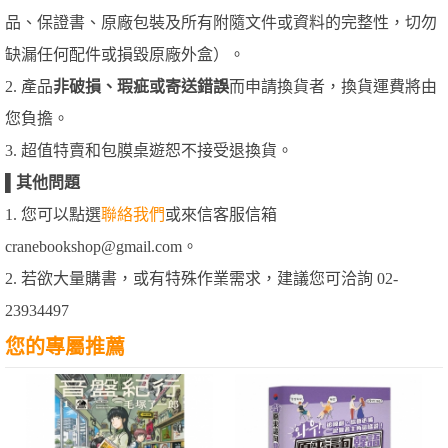
品、保證書、原廠包裝及所有附隨文件或資料的完整性，切勿
缺漏任何配件或損毀原廠外盒）。
2. 產品
非破損、瑕疵或寄送錯誤
而申請換貨者，換貨運費將由
您負擔。
3. 超值特賣和包膜桌遊恕不接受退換貨。
▌
其他問題
1. 您可以點選
聯絡我們
或來信客服信箱
cranebookshop@gmail.com。
2. 若欲大量購書，或有特殊作業需求，建議您可洽詢 02-
23934497
您的專屬推薦