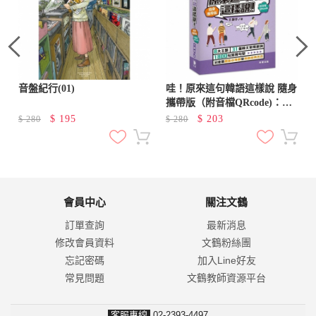
音盤紀行(01)
哇！原來這句韓語這樣說 隨身
攜帶版（附音檔QRcode)：追
韓劇、綜藝必備 一起跟著主角
$
195
$
203
$
280
$
280
這樣說！
會員中心
關注文鶴
訂單查詢
最新消息
修改會員資料
文鶴粉絲團
忘記密碼
加入Line好友
常見問題
文鶴教師資源平台
客服專線
02-2393-4497