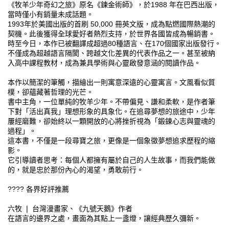
《牧羊少年奇幻之旅》原名《鍊金術師》，於1988 年在巴西出版，
當時僅小有銷量未成話題。
1993年於美國出版的首刷 50,000 冊英文版，成為點燃國際熱潮的
契機。此後獲得全球愛好者熱烈支持，於世界各國皆成為暢銷書。
時至今日，本作已被翻譯成超過80種語言、在170個國家出版發行。
不僅成為超越語言隔閡、跨越文化差異的代表作品之一。甚至被納
入高中課程教材，成為兼具學術與心靈啟發意涵的閱讀作品。
本作以簡潔的筆觸，描繪出一則寓意深遠的心靈寓言。文風看似質
樸，卻蘊藏著哲理的光芒。
書中主角，一位單純的牧羊少年。不帶偏見、謙和柔軟，是作者筆
下對「活出真我」理想形象的具象化。在追尋夢想的旅途中，少年
屢經磨難，卻始終以一顆開放的心將挫折視為「鍛鍊心志與靈魂的
過程」。
這本書，不僅是一段尋寶之旅，更像是一個象徵夢想追求歷程的縮
影。
它引導讀者思考：每個人都擁有屬於自己的人生故事，而我們能做
的，就是忠於那份內心的渴望，勇敢前行。
???? 各界好評推薦
六牧 ❘ 台灣漫畫家、《九號天鵝》作者
在語言的邊界之處，畫面為其點上一盞燈，讓經典歷久彌新。