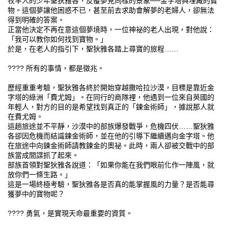
牧羊人的少年聖狄雅各，反覆夢見同樣的景象──金字塔與埋藏的寶
物。這個夢讓他困惑不已，甚至前去求助會解夢的老婦人，卻無法
得到明確的答案。
正當他決定不再在意這個夢境時，一位神祕的老人出現，對他說：
「我可以教你如何找到寶物。」
於是，在老人的指引下，聖狄雅各踏上尋寶的旅程……
???? 所有的事情，都是徵兆。
歷經重重考驗，聖狄雅各終於開始穿越撒哈拉沙漠，目標是靠近金
字塔的綠洲「費尤姆」。在同行的商隊裡，他遇到一位來自英國的
年輕人，對方的目的是希望找到真正的「鍊金術師」，據說那人就
在費尤姆。
這趟旅途並不平靜，沙漠中的部族爆發戰爭，危機四伏……聖狄雅
各卻因危機而結識鍊金術師，並在他的引導下繼續邁向金字塔。他
在旅途中向鍊金術師請教鍊金的奧祕。此時，兩人卻被交戰中的部
族當成間諜抓了起來。
部族首領對聖狄雅各說道：「如果你能在我們眼前化作一陣風，就
放你們一條生路。」
這是一場終極考驗，聖狄雅各是否真的能掌握風的力量？是否能尋
獲夢中的寶物呢？
???? 勇氣，是實現天命最重要的資質。