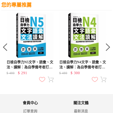
您的專屬推薦
日檢自學力N5文字、語彙、文
日檢自學力N4文字、語彙、文
法、讀解：為自學備考者打造
法、讀解：為自學備考者打造
的完全指南
的完全指南
$
291
$
300
$
480
$
480
會員中心
關注文鶴
訂單查詢
最新消息