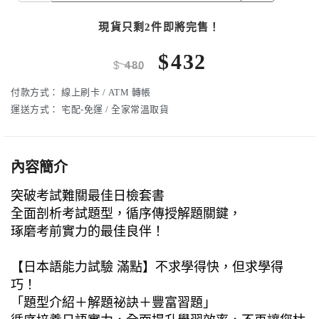
現貨只剩2件即將完售！
$
432
$
480
付款方式：
線上刷卡 / ATM 轉帳
運送方式：
宅配-免運 / 全家常溫取貨
內容簡介
突破考試難關最佳日檢套書
全面剖析考試題型，循序傳授解題關鍵，
琢磨考前實力的最佳良伴！
【日本語能力試驗 滿點】不求學得快，但求學得
巧！
「題型介紹＋解題祕訣＋豐富習題」