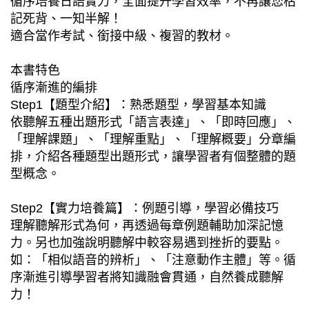
循序培養日語實力，全面提升學習效率，不再讓您枯
記死背、一知半解！
適合當作考試、銜接中級、複習的教材。
本書特色
循序漸進的編排
Step1【題型介紹】：熟悉題型，學習基本知識
依聽解五種出題形式「語言表達」、「即時回應」、
「理解課題」、「理解重點」、「理解概要」分章編
排，介紹各種題型出題形式，讓學習者有個整體的題
型概念。
Step2【實力培養篇】：例題引導，學習必備技巧
理解聽解形式為何，再透過每章例題輔助加深記憶
力。另也加強說明聽解中較容易遇到挫折的要點。
如：「相似語音的辨析」、「注意動作主體」等。循
序漸進引導學習者將知識融會貫通，自然養成聽解
力！