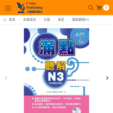
0
首頁
-
多國語言
-
日語
-
檢定
-
滿點聽解N3