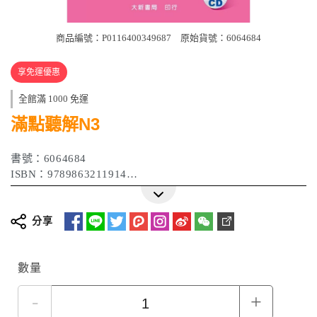
商品編號：P0116400349687
原始貨號：6064684
享免運優惠
全館滿 1000 免運
滿點聽解N3
書號：6064684
ISBN：9789863211914
作者：中村かおり, 福島佐知, 友松悦子
出版日期：2024 年 05 月
分享
數量
-
+