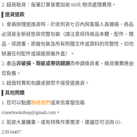
2. 超商取貨：每筆訂單皆需加收 60元 物流處理費用。
▌
退貨退款
1. 會員辦理退換貨時，於收到貨七日內與客服人員連絡，商品
必須是全新狀態與完整包裝（請注意保持商品本體、配件、贈
品、保證書、原廠包裝及所有附隨文件或資料的完整性，切勿
缺漏任何配件或損毀原廠外盒）。
2. 產品
非破損、瑕疵或寄送錯誤
而申請換貨者，換貨運費將由
您負擔。
3. 超值特賣和包膜桌遊恕不接受退換貨。
▌
其他問題
1. 您可以點選
聯絡我們
或來信客服信箱
cranebookshop@gmail.com。
2. 若欲大量購書，或有特殊作業需求，建議您可洽詢 02-
23934497