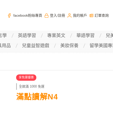
facebook粉絲專頁
登入
註冊
我的帳戶
訂單查詢
/
言學
英語學習
專業英文
華語學習
兒
具用品
兒童益智遊戲
美妝保養
留學美國專
享免運優惠
全館滿 1000 免運
滿點讀解N4