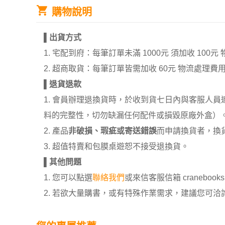
購物說明
▌
出貨方式
1. 宅配到府：每筆訂單未滿 1000元 須加收 1
2. 超商取貨：每筆訂單皆需加收 60元 物流處理費
▌
退貨退款
1. 會員辦理退換貨時，於收到貨七日內與客服人
料的完整性，切勿缺漏任何配件或損毀原廠外盒）
2. 產品
非破損、瑕疵或寄送錯誤
而申請換貨者，換
3. 超值特賣和包膜桌遊恕不接受退換貨。
▌
其他問題
1. 您可以點選
聯絡我們
或來信客服信箱 cranebooksh
2. 若欲大量購書，或有特殊作業需求，建議您可洽詢 02