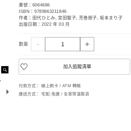
書號：6064686
ISBN：9789863211846
作者：田代ひとみ, 宮田聖子, 荒巻朋子, 坂本まり子
出版日期：2022 年 03 月
-
+
數量
加入追蹤清單
付款方式：
線上刷卡 / ATM 轉帳
運送方式：
宅配-免運 / 全家常溫取貨