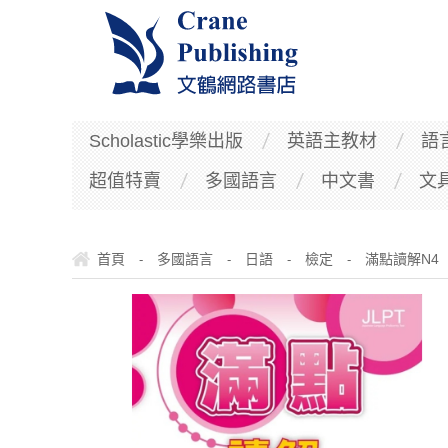
Scholastic學樂出版
英語主教材
語
超值特賣
多國語言
中文書
文
首頁
多國語言
日語
檢定
滿點讀解N4
-
-
-
-