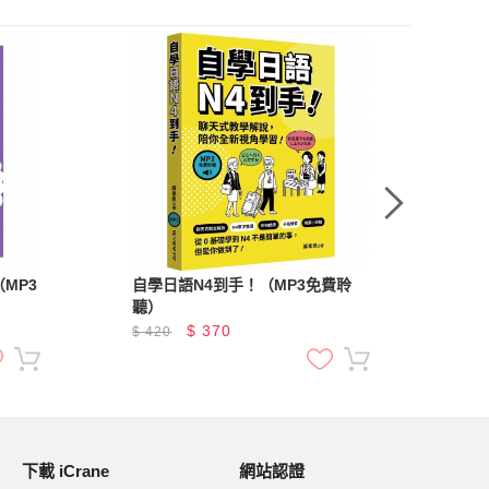
MP3
自學日語N4到手！（MP3免費聆
全
聽）
隨
數
$
370
$
420
$
4
下載 iCrane
網站認證