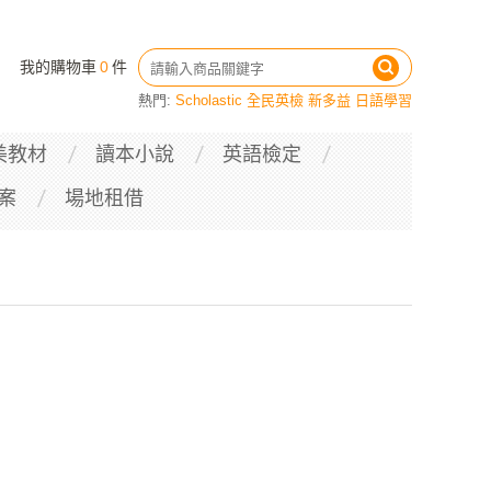
我的購物車
0
件
熱門:
Scholastic
全民英檢
新多益
日語學習
美教材
讀本小說
英語檢定
案
場地租借