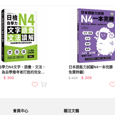
自學力N4文字、語彙、文法、
日本語能力試驗N4一本完勝（
：為自學備考者打造的完全指
免費聆聽）
$
300
$
308
0
$
420
會員中心
關注文鶴