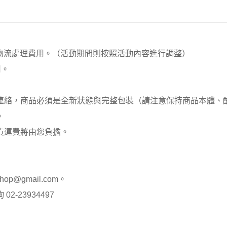
00元 物流處理費用。（活動期間則按照活動內容進行調整）
用。
員連絡，商品必須是全新狀態與完整包裝（請注意保持商品本體
。
貨運費將由您負擔。
op@gmail.com。
-23934497