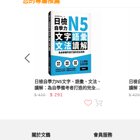
您的專屬推薦
日檢自學力N5文字、語彙、文法、
日檢
讀解：為自學備考者打造的完全指
讀解
南
南
$
291
$
420
$
42
關於文鶴
會員服務