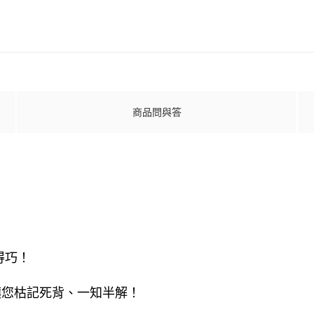
商品問與答
得巧！
讓您枯記死背、一知半解！