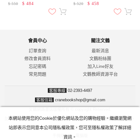
版】(附試題本，加碼送半年免
版】(附試題本，加碼送半年免
$
484
$
458
$
550
$
520
費數位學習體驗)
費數位學習體驗)
會員中心
關注文鶴
訂單查詢
最新消息
修改會員資料
文鶴粉絲團
忘記密碼
加入Line好友
常見問題
文鶴教師資源平台
客服專線
02-2393-4497
客服信箱
cranebookshop@gmail.com
文鶴網路書店版權所有 © copyright Reserved.
本網站使用您的Cookie於優化網站及您的購物經驗。繼續瀏覽網
防詐騙！我們不會要求並指示您至ATM操作。ATM只有匯款及轉帳功能，
站即表示您同意本公司隱私權政策，您可至隱私權政策了解詳細
無法解除分期付款或訂單錯誤問題。隨時可撥打165反詐騙諮詢專線。
手機版
|
電腦版
資訊。