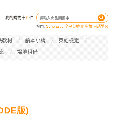
我的購物車
0
件
熱門:
Scholastic
全民英檢
新多益
日語學習
美教材
讀本小說
英語檢定
案
場地租借
CODE版)