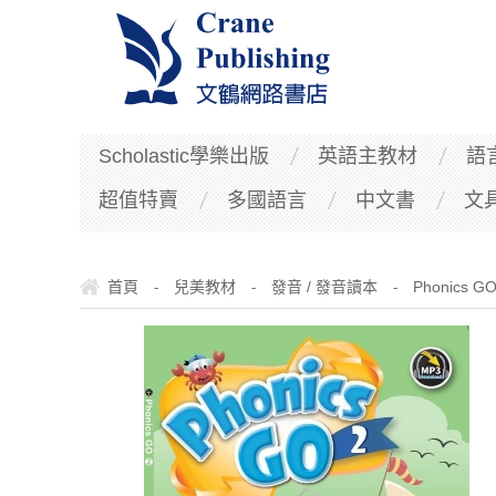
Scholastic學樂出版
英語主教材
語
超值特賣
多國語言
中文書
文
首頁
兒美教材
發音 / 發音讀本
Phonics G
-
-
-