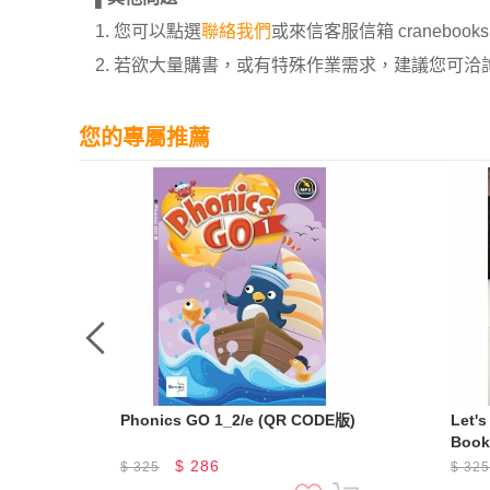
1. 您可以點選
聯絡我們
或來信客服信箱 cranebooksh
2. 若欲大量購書，或有特殊作業需求，建議您可洽詢 02
您的專屬推薦
Phonics GO 1_2/e (QR CODE版)
Let's
Boo
$
286
$
325
$
32