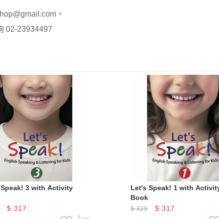
op@gmail.com。
-23934497
 Speak! 3 with Activity
Let's Speak! 1 with Activit
k
Book
$
317
$
317
5
$
325