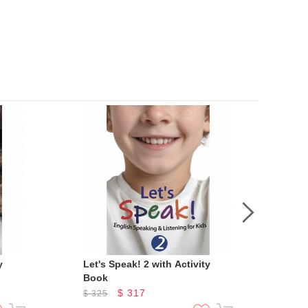
y
Let's Speak! 2 with Activity
Sma
Book
)
$
317
$
325
$
3