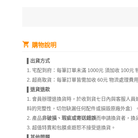
購物說明
▌
出貨方式
1. 宅配到府：每筆訂單未滿 1000元 須加收 1
2. 超商取貨：每筆訂單皆需加收 60元 物流處理費
▌
退貨退款
1. 會員辦理退換貨時，於收到貨七日內與客服人
料的完整性，切勿缺漏任何配件或損毀原廠外盒）
2. 產品
非破損、瑕疵或寄送錯誤
而申請換貨者，換
3. 超值特賣和包膜桌遊恕不接受退換貨。
▌
其他問題