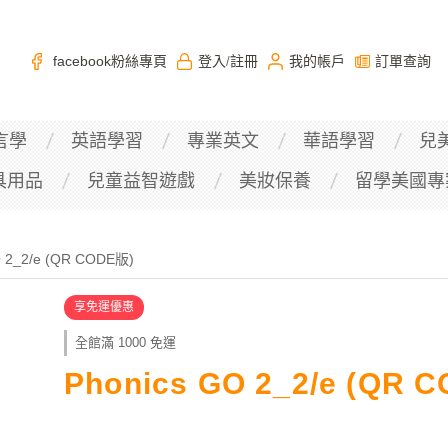
facebook粉絲專頁
登入
註冊
我的帳戶
訂單查詢
/
言學
英語學習
專業英文
華語學習
兒
具用品
兒童益智遊戲
美妝保養
留學美國專
O 2_2/e (QR CODE版)
享免運優惠
全館滿 1000 免運
Phonics GO 2_2/e (QR 