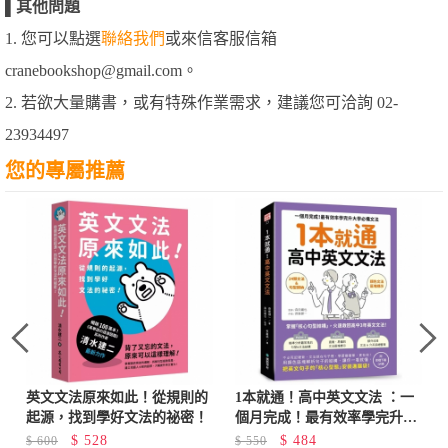
▌
其他問題
1. 您可以點選
聯絡我們
或來信客服信箱
cranebookshop@gmail.com。
2. 若欲大量購書，或有特殊作業需求，建議您可洽詢 02-
23934497
您的專屬推薦
英文文法原來如此！從規則的
1本就通！高中英文文法 ：一
起源，找到學好文法的祕密！
個月完成！最有效率學完升大
學必備文法（附音檔下載QR
$
528
$
484
$
600
$
550