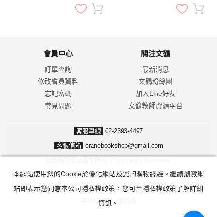
碼）
會員中心
關注文鶴
訂單查詢
最新消息
修改會員資料
文鶴粉絲團
忘記密碼
加入Line好友
常見問題
文鶴教師資源平台
客服專線
02-2393-4497
客服信箱
cranebookshop@gmail.com
文鶴網路書店版權所有 © copyright Reserved.
本網站使用您的Cookie於優化網站及您的購物經驗。繼續瀏覽網
防詐騙！我們不會要求並指示您至ATM操作。ATM只有匯款及轉帳功能，
站即表示您同意本公司隱私權政策，您可至隱私權政策了解詳細
無法解除分期付款或訂單錯誤問題。隨時可撥打165反詐騙諮詢專線。
手機版
|
電腦版
資訊。