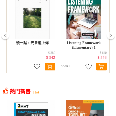
prev
試
慢一點，光會追上你
Listening Framework
(Elementary) 1
460
$ 380
$ 640
05
342
576
$
$
book 1
熱門新書
Hot