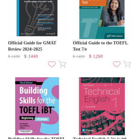
Official Guide for GMAT
Official Guide to the TOEFL
Review 2024~2025
Test 7/e
$
1440
$
1260
$
1600
$
1400