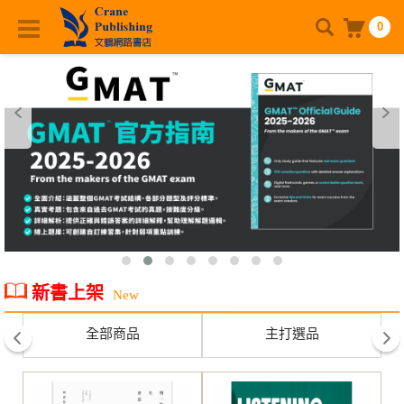
0
新書上架
New
全部商品
主打選品
prev