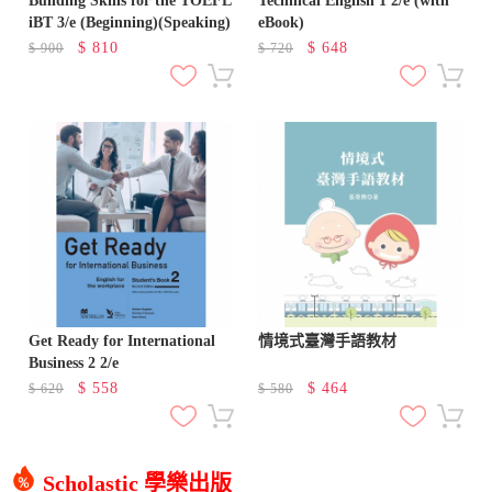
Building Skills for the TOEFL
Technical English 1 2/e (with
iBT 3/e (Beginning)(Speaking)
eBook)
$
810
$
648
$
900
$
720
Get Ready for International
情境式臺灣手語教材
Business 2 2/e
$
558
$
464
$
620
$
580
Scholastic 學樂出版