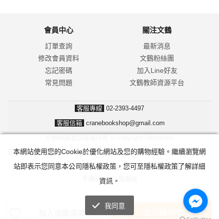
會員中心
關注文鶴
訂單查詢
最新消息
修改會員資料
文鶴粉絲團
忘記密碼
加入Line好友
常見問題
文鶴教師資源平台
客服專線
02-2393-4497
客服信箱
cranebookshop@gmail.com
文鶴網路書店版權所有 © copyright Reserved.
本網站使用您的Cookie於優化網站及您的購物經驗。繼續瀏覽網
防詐騙！我們不會要求並指示您至ATM操作。ATM只有匯款及轉帳功能，
站即表示您同意本公司隱私權政策，您可至隱私權政策了解詳細
無法解除分期付款或訂單錯誤問題。隨時可撥打165反詐騙諮詢專線。
手機版
|
電腦版
資訊。
我同意
加入購物車
加入追蹤清單