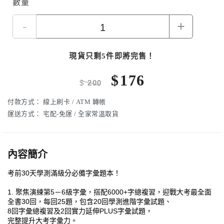
數量
-
+
現貨只剩5件即將完售！
$
176
$
200
付款方式：
線上刷卡 / ATM 轉帳
運送方式：
宅配-免運 / 全家常溫取貨
內容簡介
考前30天學測滿級分必備字彙題本！
1. 聚焦演練第5－6級字彙，搭配6000+字總複習，迎戰大考最全面
全書30回，每回25題，包含20回學測進階字彙試題、
8回字彙總複習及2回實力延伸PLUS字彙試題，
完整提升大考字彙力。