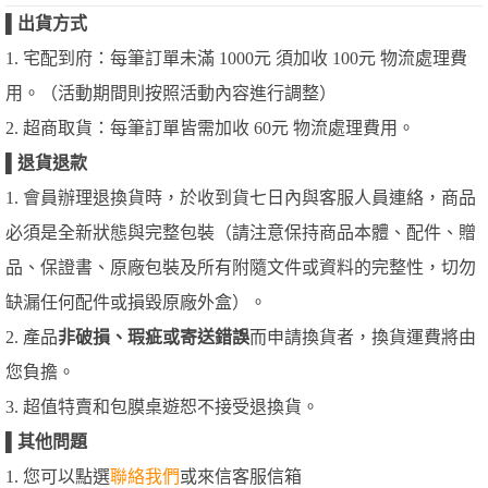
▌
出貨方式
1. 宅配到府：每筆訂單未滿 1000元 須加收 100元 物流處理費
用。（活動期間則按照活動內容進行調整）
2. 超商取貨：每筆訂單皆需加收 60元 物流處理費用。
▌
退貨退款
1. 會員辦理退換貨時，於收到貨七日內與客服人員連絡，商品
必須是全新狀態與完整包裝（請注意保持商品本體、配件、贈
品、保證書、原廠包裝及所有附隨文件或資料的完整性，切勿
缺漏任何配件或損毀原廠外盒）。
2. 產品
非破損、瑕疵或寄送錯誤
而申請換貨者，換貨運費將由
您負擔。
3. 超值特賣和包膜桌遊恕不接受退換貨。
▌
其他問題
1. 您可以點選
聯絡我們
或來信客服信箱