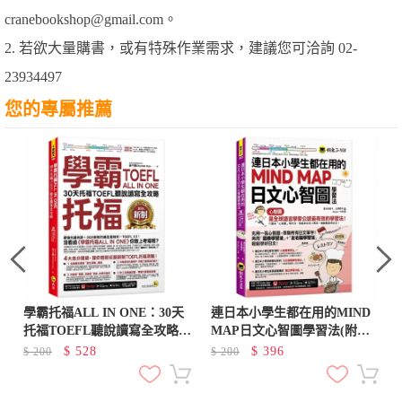
cranebookshop@gmail.com。
2. 若欲大量購書，或有特殊作業需求，建議您可洽詢 02-
23934497
您的專屬推薦
學霸托福ALL IN ONE：30天
連日本小學生都在用的MIND
托福TOEFL聽說讀寫全攻略
MAP日文心智圖學習法(附
(附「Youtor App」內含VRP
「Youtor App」內含VRP虛擬
$
528
$
396
$
200
$
200
虛擬點讀筆)
點讀筆)