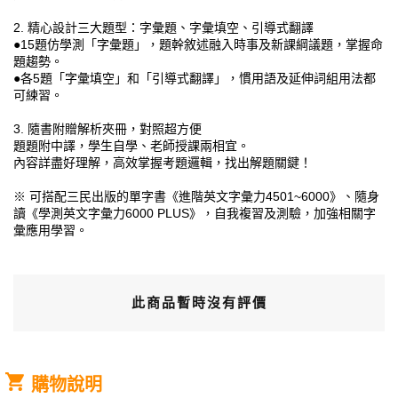
2. 精心設計三大題型：字彙題、字彙填空、引導式翻譯
●15題仿學測「字彙題」，題幹敘述融入時事及新課綱議題，掌握命
題趨勢。
●各5題「字彙填空」和「引導式翻譯」，慣用語及延伸詞組用法都
可練習。
3. 隨書附贈解析夾冊，對照超方便
題題附中譯，學生自學、老師授課兩相宜。
內容詳盡好理解，高效掌握考題邏輯，找出解題關鍵！
※ 可搭配三民出版的單字書《進階英文字彙力4501~6000》、隨身
讀《學測英文字彙力6000 PLUS》，自我複習及測驗，加強相關字
彙應用學習。
此商品暫時沒有評價
購物說明