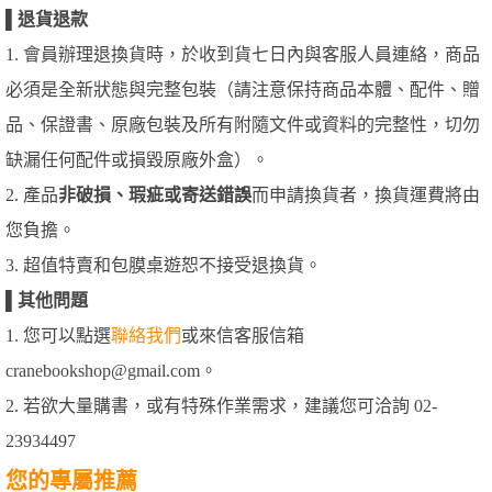
▌
退貨退款
1. 會員辦理退換貨時，於收到貨七日內與客服人員連絡，商品
必須是全新狀態與完整包裝（請注意保持商品本體、配件、贈
品、保證書、原廠包裝及所有附隨文件或資料的完整性，切勿
缺漏任何配件或損毀原廠外盒）。
2. 產品
非破損、瑕疵或寄送錯誤
而申請換貨者，換貨運費將由
您負擔。
3. 超值特賣和包膜桌遊恕不接受退換貨。
▌
其他問題
1. 您可以點選
聯絡我們
或來信客服信箱
cranebookshop@gmail.com。
2. 若欲大量購書，或有特殊作業需求，建議您可洽詢 02-
23934497
您的專屬推薦