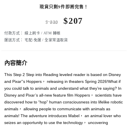
現貨只剩9件即將完售！
$
207
$
230
付款方式：
線上刷卡 / ATM 轉帳
運送方式：
宅配-免運 / 全家常溫取貨
內容簡介
This Step 2 Step into Reading leveled reader is based on Disney
and Pixar''s Hoppers， releasing in theaters Spring 2026!What if
you could talk to animals and understand what they’re saying? In
Disney and Pixar’s all-new feature film Hoppers， scientists have
discovered how to “hop” human consciousness into lifelike robotic
animals， allowing people to communicate with animals as
animals! The adventure introduces Mabel， an animal lover who
seizes an opportunity to use the technology， uncovering