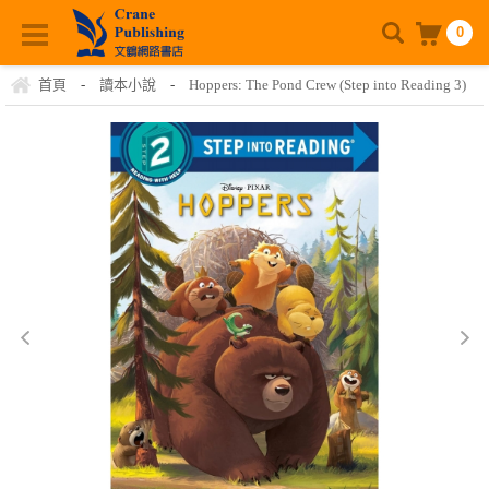
0
首頁
-
讀本小說
-
Hoppers: The Pond Crew (Step into Reading 3)