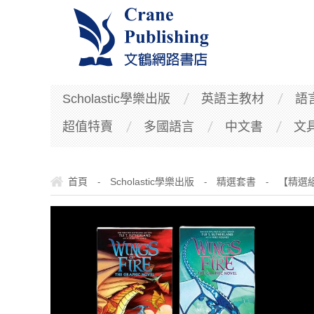
Scholastic學樂出版
英語主教材
語
超值特賣
多國語言
中文書
文
首頁
Scholastic學樂出版
精選套書
【精選組合】
-
-
-