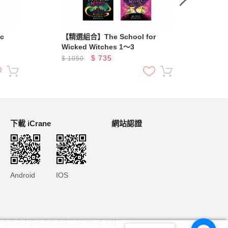
c
【精選組合】The School for
【精
Wicked Witches 1～3
套書
$
735
$
1050
$
2
下載 iCrane
網站認證
Android
IOS
6 台北市大安區金山南路二段 200 號 8 樓