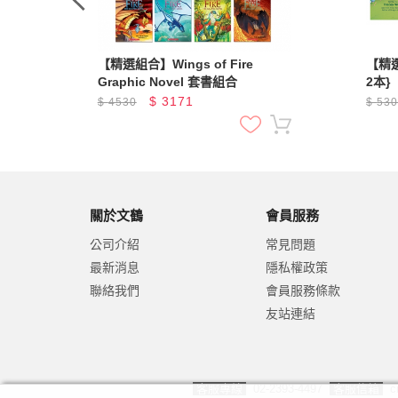
 套書
【精選組合】Wings of Fire
【精選
Graphic Novel 套書組合
2本}
$
3171
$
4530
$
53
關於文鶴
會員服務
公司介紹
常見問題
最新消息
隱私權政策
聯絡我們
會員服務條款
友站連結
客服專線
02-2393-4497
客服信箱
c