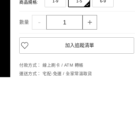
1-9
1-5
6-9
商品規格:
-
+
數量
加入追蹤清單
付款方式：
線上刷卡 / ATM 轉帳
運送方式：
宅配-免運 / 全家常溫取貨