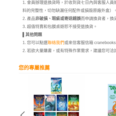
1. 會員辦理退換貨時，於收到貨七日內與客服人
料的完整性，切勿缺漏任何配件或損毀原廠外盒）
2. 產品
非破損、瑕疵或寄送錯誤
而申請換貨者，換
3. 超值特賣和包膜桌遊恕不接受退換貨。
▌
其他問題
1. 您可以點選
聯絡我們
或來信客服信箱 cranebooksh
2. 若欲大量購書，或有特殊作業需求，建議您可洽詢 02
您的專屬推薦