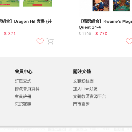
組合】Dragon Hill套書 {共
【精選組合】Kwame's Magi
Quest 1～4
$
371
$
770
0
$
1100
會員中心
關注文鶴
訂單查詢
文鶴粉絲團
修改會員資料
加入Line好友
會員註冊
文鶴教師資源平台
忘記密碼
門市查詢
ranebookshop@gmail.com
服務時間
週一至週五 9:00 ~ 18:00
地址
10