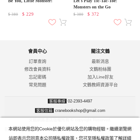
Be You, Little Monster!
Let's Play Tic-Tac-Toe:
Monsters on the Go
$
229
$
372
$
380
$
380
會員中心
關注文鶴
訂單查詢
最新消息
修改會員資料
文鶴粉絲團
忘記密碼
加入Line好友
常見問題
文鶴教師資源平台
客服專線
02-2393-4497
客服信箱
cranebookshop@gmail.com
文鶴網路書店版權所有 © copyright Reserved.
本網站使用您的Cookie於優化網站及您的購物經驗。繼續瀏覽網
防詐騙！我們不會要求並指示您至ATM操作。ATM只有匯款及轉帳功能，
站即表示您同意本公司隱私權政策，您可至隱私權政策了解詳細
無法解除分期付款或訂單錯誤問題。隨時可撥打165反詐騙諮詢專線。