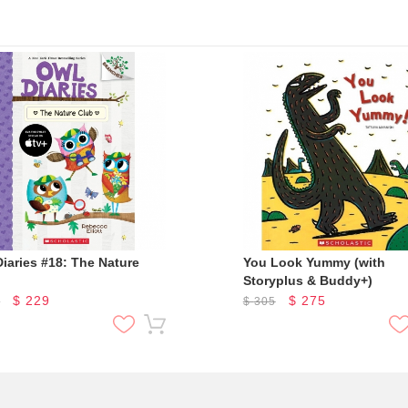
iaries #18: The Nature
You Look Yummy (with
Storyplus & Buddy+)
$
229
$
275
5
$
305