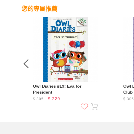
您的專屬推薦
Owl Diaries #19: Eva for
Owl D
President
Club
$
229
$
305
$
30