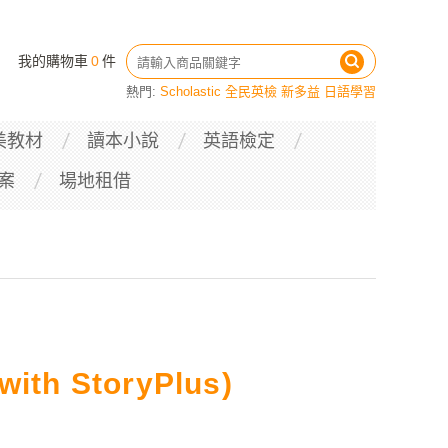
我的購物車
0
件
熱門:
Scholastic
全民英檢
新多益
日語學習
美教材
讀本小說
英語檢定
案
場地租借
with StoryPlus)