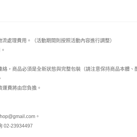
00元 物流處理費用。（活動期間則按照活動內容進行調整）
用。
員連絡，商品必須是全新狀態與完整包裝（請注意保持商品本體
。
貨運費將由您負擔。
op@gmail.com。
-23934497