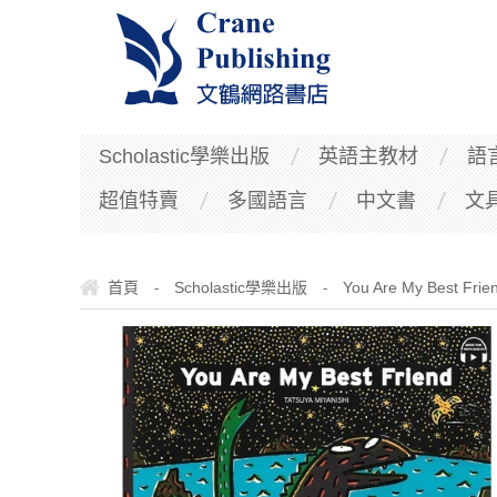
Scholastic學樂出版
英語主教材
語
超值特賣
多國語言
中文書
文
首頁
Scholastic學樂出版
You Are My Best Frien
-
-