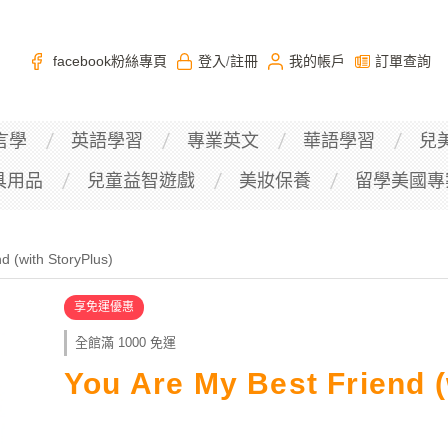
facebook粉絲專頁
登入
註冊
我的帳戶
訂單查詢
/
言學
英語學習
專業英文
華語學習
兒
具用品
兒童益智遊戲
美妝保養
留學美國專
d (with StoryPlus)
享免運優惠
全館滿 1000 免運
You Are My Best Friend (