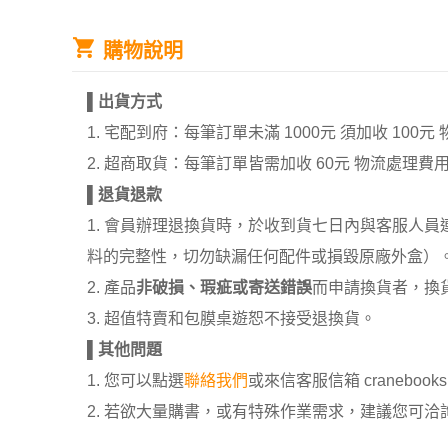
購物說明
▌
出貨方式
1. 宅配到府：每筆訂單未滿 1000元 須加收 1
2. 超商取貨：每筆訂單皆需加收 60元 物流處理費
▌
退貨退款
1. 會員辦理退換貨時，於收到貨七日內與客服人
料的完整性，切勿缺漏任何配件或損毀原廠外盒）
2. 產品
非破損、瑕疵或寄送錯誤
而申請換貨者，換
3. 超值特賣和包膜桌遊恕不接受退換貨。
▌
其他問題
1. 您可以點選
聯絡我們
或來信客服信箱 cranebooksh
2. 若欲大量購書，或有特殊作業需求，建議您可洽詢 02