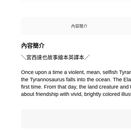
內容簡介
內容簡介
╲宮西達也故事繪本英譯本╱
Once upon a time a violent, mean, selfish Tyra
the Tyrannosaurus falls into the ocean. The Ela
first time. From that day, the land creature an
about friendship with vivid, brightly colored il