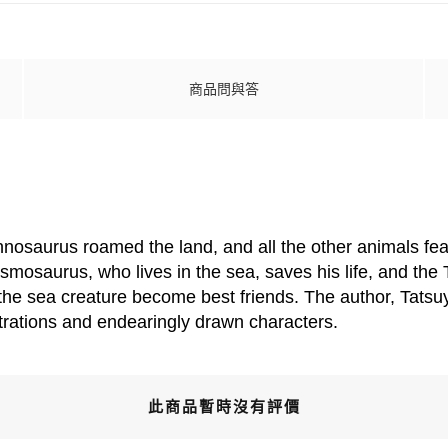
商品問與答
nnosaurus roamed the land, and all the other animals fe
smosaurus, who lives in the sea, saves his life, and the
d the sea creature become best friends. The author, Tatsu
lustrations and endearingly drawn characters.
此商品暫時沒有評價