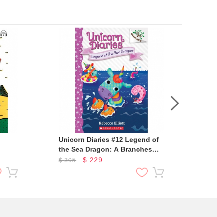
Unicorn Diaries #12 Legend of
Dra
the Sea Dragon: A Branches
the
Book
$
229
$
305
$
3