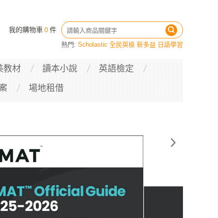
我的購物車
0
件
熱門:
Scholastic
全民英檢
新多益
日語學習
美教材
讀本小說
英語檢定
案
場地租借