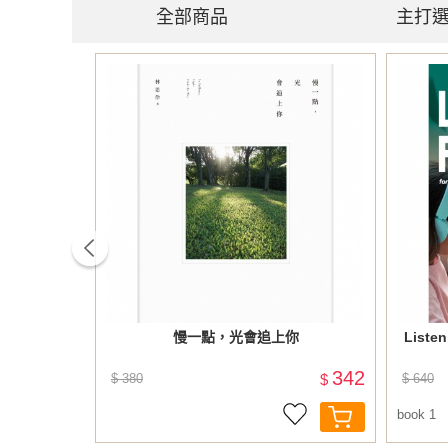
全部商品
主打
prev
3文法 (修
慢一點，光會追上你
Listen
405
342
$
$ 380
$
$ 640
book 1