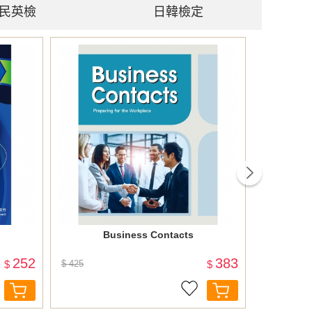
民英檢
日韓檢定
next
Business Contacts
NEW TO
「解題策略
252
383
$
$ 425
$
$ 720