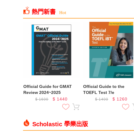
熱門新書
Hot
Official Guide for GMAT
Official Guide to the
Review 2024~2025
TOEFL Test 7/e
$
1440
$
1260
$
1600
$
1400
Scholastic 學樂出版