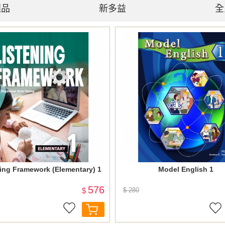
選品
新多益
全
ing Framework (Elementary) 1
Model English 1
576
$
$ 280