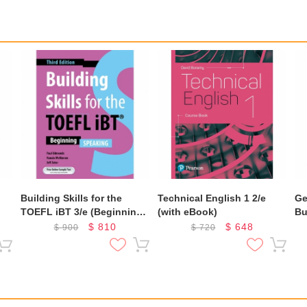
Building Skills for the
Technical English 1 2/e
Ge
TOEFL iBT 3/e (Beginning)
(with eBook)
Bu
(Speaking)
$
810
$
648
$
900
$
720