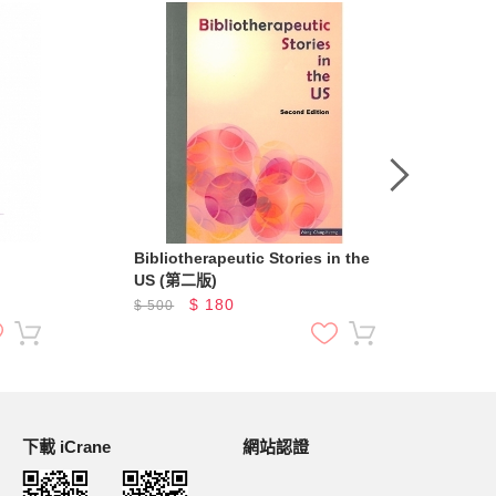
Bibliotherapeutic Stories in the
應用語
US (第二版)
Lin
La
$
180
$
500
$
5
下載 iCrane
網站認證