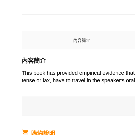
內容簡介
內容簡介
This book has provided empirical evidence that 
tense or lax, have to travel in the speaker's oral 
購物說明