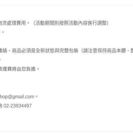
00元 物流處理費用。（活動期間則按照活動內容進行調整）
用。
員連絡，商品必須是全新狀態與完整包裝（請注意保持商品本體
。
貨運費將由您負擔。
op@gmail.com。
-23934497