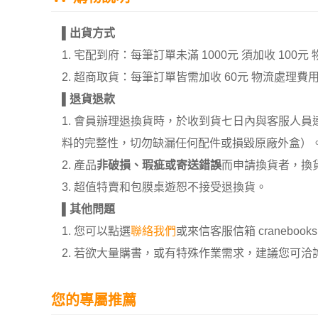
▌
出貨方式
1. 宅配到府：每筆訂單未滿 1000元 須加收 1
2. 超商取貨：每筆訂單皆需加收 60元 物流處理費
▌
退貨退款
1. 會員辦理退換貨時，於收到貨七日內與客服人
料的完整性，切勿缺漏任何配件或損毀原廠外盒）
2. 產品
非破損、瑕疵或寄送錯誤
而申請換貨者，換
3. 超值特賣和包膜桌遊恕不接受退換貨。
▌
其他問題
1. 您可以點選
聯絡我們
或來信客服信箱 cranebooksh
2. 若欲大量購書，或有特殊作業需求，建議您可洽詢 02
您的專屬推薦