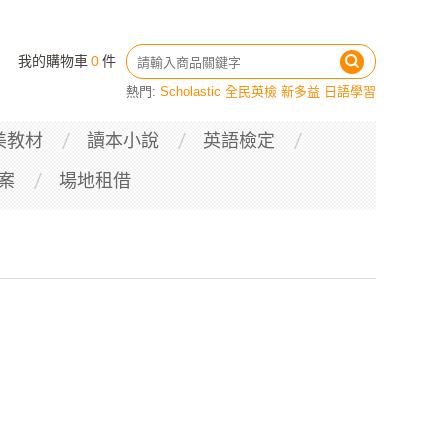
我的購物車
0
件
熱門:
Scholastic
全民英檢
新多益
日語學習
美教材
讀本小說
英語檢定
案
場地租借