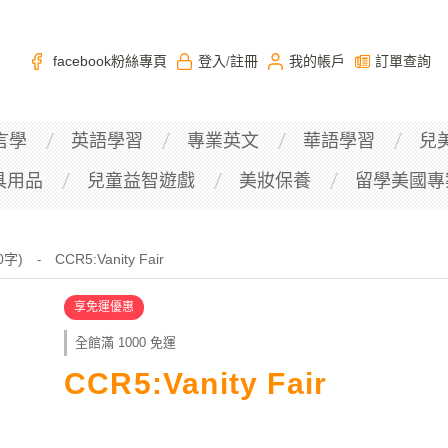
facebook粉絲專頁
登入
註冊
我的帳戶
訂單查詢
/
言學
英語學習
專業英文
華語學習
兒
具用品
兒童益智遊戲
美妝保養
留學美國專
00字)
CCR5:Vanity Fair
-
享免運優惠
全館滿 1000 免運
CCR5:Vanity Fair