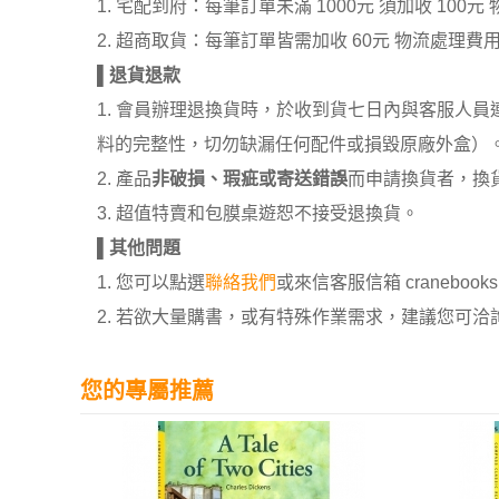
1. 宅配到府：每筆訂單未滿 1000元 須加收 1
2. 超商取貨：每筆訂單皆需加收 60元 物流處理費
▌
退貨退款
1. 會員辦理退換貨時，於收到貨七日內與客服人
料的完整性，切勿缺漏任何配件或損毀原廠外盒）
2. 產品
非破損、瑕疵或寄送錯誤
而申請換貨者，換
3. 超值特賣和包膜桌遊恕不接受退換貨。
▌
其他問題
1. 您可以點選
聯絡我們
或來信客服信箱 cranebooksh
2. 若欲大量購書，或有特殊作業需求，建議您可洽詢 02
您的專屬推薦