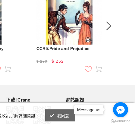
ry
CCR5:Pride and Prejudice
CCR
$
252
$
280
$
2
下載 iCrane
網站認證
Message us
私權政策了解詳細資訊。
我同意
Android
IOS