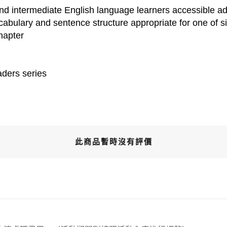
intermediate English language learners accessible adapt
ocabulary and sentence structure appropriate for one of s
hapter
aders series
此商品暫時沒有評價