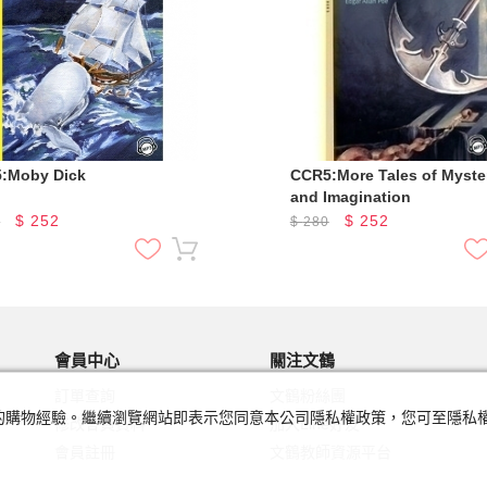
:Moby Dick
CCR5:More Tales of Myste
and Imagination
$
252
$
252
0
$
280
會員中心
關注文鶴
訂單查詢
文鶴粉絲團
及您的購物經驗。繼續瀏覽網站即表示您同意本公司隱私權政策，您可至隱
修改會員資料
加入Line好友
會員註冊
文鶴教師資源平台
忘記密碼
門市查詢