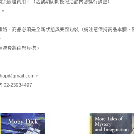
00元 物流處理費用。（活動期間則按照活動內容進行調整）
用。
員連絡，商品必須是全新狀態與完整包裝（請注意保持商品本體
。
貨運費將由您負擔。
op@gmail.com。
-23934497