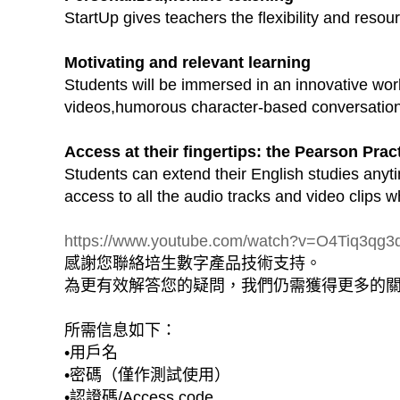
StartUp gives teachers the flexibility and resou
Motivating and relevant learning
Students will be immersed in an innovative worl
videos,humorous character-based conversation v
Access at their fingertips: the Pearson Pra
Students can extend their English studies anyt
access to all the audio tracks and video clips
https://www.youtube.com/watch?v=O4Tiq3qg3
感謝您聯絡培生數字產品技術支持。
為更有效解答您的疑問，我們仍需獲得更多的
所需信息如下：
•用戶名
•密碼（僅作測試使用）
•認證碼/Access code