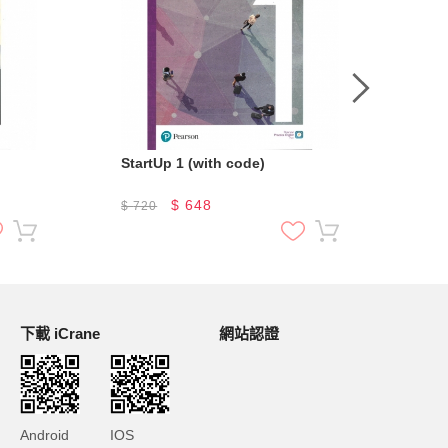
StartUp 1 (with code)
Sta
$
648
$
720
$
7
下載 iCrane
網站認證
Android
IOS