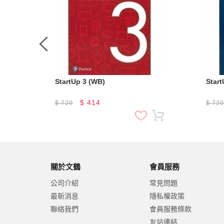
StartUp 3 (WB)
Star
$
414
$
720
$
72
關於文鶴
會員服務
公司介紹
常見問題
最新消息
隱私權政策
聯絡我們
會員服務條款
友站連結