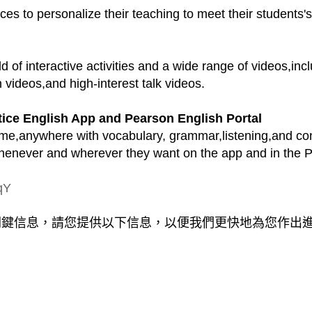
rces to personalize their teaching to meet their students'
d of interactive activities and a wide range of videos,i
ideos,and high-interest talk videos.
ctice English App and Pearson English Portal
ime,anywhere with vocabulary, grammar,listening,and con
 whenever and wherever they want on the app and in the P
qY
關鍵信息，請您提供以下信息，以便我們更快地為您作出