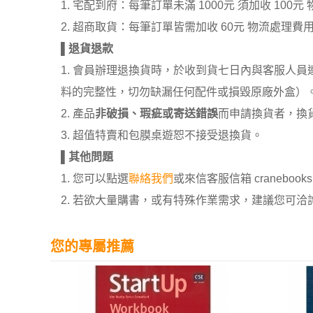
1. 宅配到府：每筆訂單未滿 1000元 須加收 1
2. 超商取貨：每筆訂單皆需加收 60元 物流處理費
▌
退貨退款
1. 會員辦理退換貨時，於收到貨七日內與客服人
料的完整性，切勿缺漏任何配件或損毀原廠外盒）
2. 產品
非破損、瑕疵或寄送錯誤
而申請換貨者，換
3. 超值特賣和包膜桌遊恕不接受退換貨。
▌
其他問題
1. 您可以點選
聯絡我們
或來信客服信箱 cranebooksh
2. 若欲大量購書，或有特殊作業需求，建議您可洽詢 02
您的專屬推薦