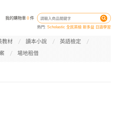
我的購物車
0
件
熱門:
Scholastic
全民英檢
新多益
日語學習
美教材
讀本小說
英語檢定
案
場地租借