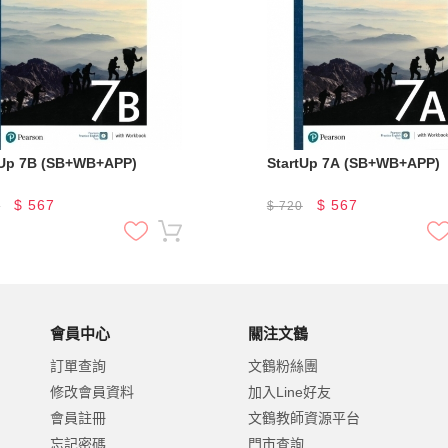
tUp 7B (SB+WB+APP)
StartUp 7A (SB+WB+APP)
$
567
$
567
0
$
720
會員中心
關注文鶴
訂單查詢
文鶴粉絲團
修改會員資料
加入Line好友
會員註冊
文鶴教師資源平台
忘記密碼
門市查詢