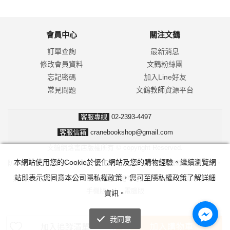
會員中心
關注文鶴
訂單查詢
最新消息
修改會員資料
文鶴粉絲團
忘記密碼
加入Line好友
常見問題
文鶴教師資源平台
客服專線
02-2393-4497
客服信箱
cranebookshop@gmail.com
文鶴網路書店版權所有 © copyright Reserved.
本網站使用您的Cookie於優化網站及您的購物經驗。繼續瀏覽網
防詐騙！我們不會要求並指示您至ATM操作。ATM只有匯款及轉帳功能，
站即表示您同意本公司隱私權政策，您可至隱私權政策了解詳細
無法解除分期付款或訂單錯誤問題。隨時可撥打165反詐騙諮詢專線。
手機版
|
電腦版
資訊。
我同意
加入購物車
加入追蹤清單