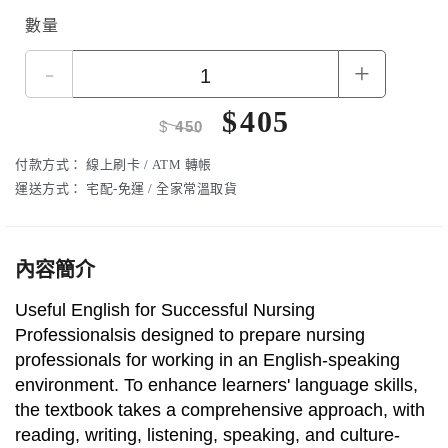
數量
-
+
$
405
$
450
付款方式：
線上刷卡 / ATM 轉帳
運送方式：
宅配-免運 / 全家常溫取貨
內容簡介
Useful English for Successful Nursing
Professionalsis designed to prepare nursing
professionals for working in an English-speaking
environment. To enhance learners' language skills,
the textbook takes a comprehensive approach, with
reading, writing, listening, speaking, and culture-