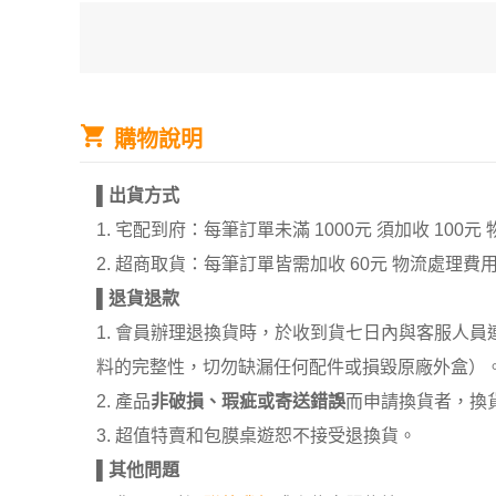
購物說明
▌
出貨方式
1. 宅配到府：每筆訂單未滿 1000元 須加收 1
2. 超商取貨：每筆訂單皆需加收 60元 物流處理費
▌
退貨退款
1. 會員辦理退換貨時，於收到貨七日內與客服人
料的完整性，切勿缺漏任何配件或損毀原廠外盒）
2. 產品
非破損、瑕疵或寄送錯誤
而申請換貨者，換
3. 超值特賣和包膜桌遊恕不接受退換貨。
▌
其他問題