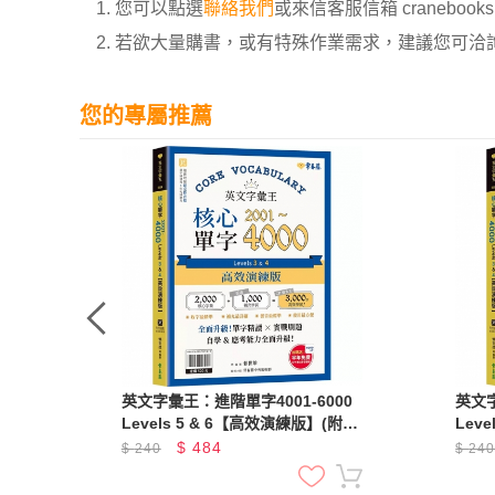
1. 您可以點選
聯絡我們
或來信客服信箱 cranebooksh
2. 若欲大量購書，或有特殊作業需求，建議您可洽詢 02
您的專屬推薦
英文字彙王：進階單字4001-6000
英文字
Levels 5 & 6【高效演練版】(附試
Lev
題本，加碼送半年免費數位學習體
題本
$
484
$
240
$
24
驗)
驗)