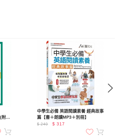
中學生必備 英語閱讀素養 經典故事
Rea
】(附試
篇【書＋朗讀MP3＋別冊】
學習體
$
317
$
240
$
2