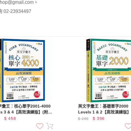
op@gmail.com。
-23934497
彙王：核心單字2001-4000
英文字彙王：基礎單字2000
els 3 & 4【高效演練版】(附試
Levels 1 & 2【高效演練版
，加碼送半年免費數位學習體
題本，加碼送半年免費數位
$
458
$
396
0
$
240
驗)