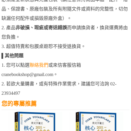
品、保證書、原廠包裝及所有附隨文件或資料的完整性，切勿
缺漏任何配件或損毀原廠外盒）。
2. 產品
非破損、瑕疵或寄送錯誤
而申請換貨者，換貨運費將由
您負擔。
3. 超值特賣和包膜桌遊恕不接受退換貨。
▌
其他問題
1. 您可以點選
聯絡我們
或來信客服信箱
cranebookshop@gmail.com。
2. 若欲大量購書，或有特殊作業需求，建議您可洽詢 02-
23934497
您的專屬推薦