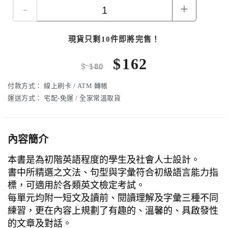
-
+
現貨只剩10件即將完售！
$
162
$
180
付款方式：
線上刷卡 / ATM 轉帳
運送方式：
宅配-免運 / 全家常溫取貨
內容簡介
本書是為初階英語程度的學生及社會人士設計。
書中所精選之文法、句型與字彙符合初級語言能力指
標，可適用於各類英文檢定考試。
每單元均附一短文及讀前、閱讀理解及字彙三種不同
練習，更在內容上規劃了有趣的、溫馨的、具啟發性
的文章及對話。