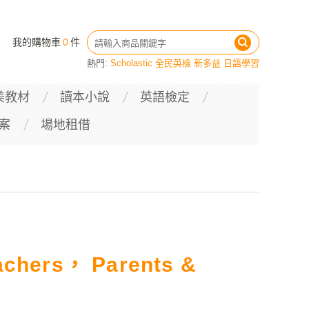
我的購物車
0
件
熱門:
Scholastic
全民英檢
新多益
日語學習
美教材
讀本小說
英語檢定
案
場地租借
eachers， Parents &