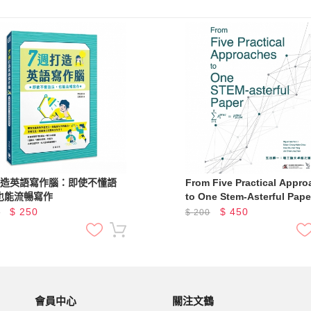
打造英語寫作腦：即使不懂語
From Five Practical Appr
也能流暢寫作
to One Stem-Asterful Pap
歸一：理工論文卓越之道
$
250
$
450
0
$
200
會員中心
關注文鶴