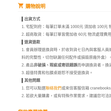
購物說明
▌
出貨方式
1. 宅配到府：每筆訂單未滿 1000元 須加收 1
2. 超商取貨：每筆訂單皆需加收 60元 物流處理費
▌
退貨退款
1. 會員辦理退換貨時，於收到貨七日內與客服人
料的完整性，切勿缺漏任何配件或損毀原廠外盒）
2. 產品
非破損、瑕疵或寄送錯誤
而申請換貨者，換
3. 超值特賣和包膜桌遊恕不接受退換貨。
▌
其他問題
1. 您可以點選
聯絡我們
或來信客服信箱 cranebooksh
2. 若欲大量購書，或有特殊作業需求，建議您可洽詢 02