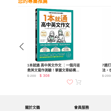
您的專屬推薦
1本就通 高中英文作文 ：一個月拯
7週
救英文寫作測驗！掌握文章結構設
法，
計方法與訣竅，練出高分英文作
$
308
$
200
$
20
文！（附音檔下載QR碼）
關於文鶴
會員服務