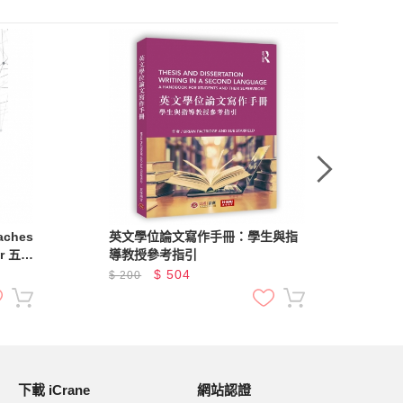
oaches
英文學位論文寫作手冊：學生與指
得
er 五法
導教授參考指引
$
504
$
200
$
2
下載 iCrane
網站認證