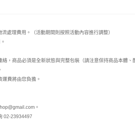
00元 物流處理費用。（活動期間則按照活動內容進行調整）
用。
員連絡，商品必須是全新狀態與完整包裝（請注意保持商品本體
。
貨運費將由您負擔。
op@gmail.com。
-23934497