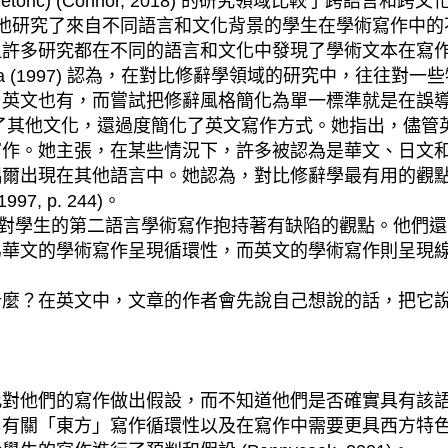
l rhetoric) (Connor, 2018) 的研究領域比較
的研究，他研究了來自不同語言和文化背景的學生在學術寫作中
但許多研究都在不同的語言和文化中發現了學術文本在寫
a (1997) 認為，在對比修辭學領域的研究中，往往
，英文也有，而嘗試把修辭風格簡化為單一標準就是在誤
度簡化了其他文化，還過度簡化了英文寫作方式。她指出，儘
寫作。她主張，在某些情況下，許多被認為是華文、日文
偶爾出現在其他語言中。她認為，對比修辭學最有用的觀
, p. 244)。
，對比修辭學對學生的第二語言學術寫作抱持著有缺陷的觀點。
為華文的學術寫作呈現循環性，而英文的學術寫作則呈現
什麼？在英文中，文章的作者會先說自己想說的話，把它
他們的寫作做出假設，而不知道他們是否確實具有該語
了有關「東方」寫作循環性以及在寫作中需要更具西方特