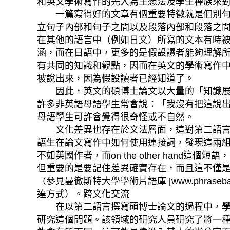
和英文學術寫作的先入為主想法及學生種族來對學生的寫
一篇寫得好的文章有個重要特徵就是個別句子
立句子內部和句子之間以及段落內部和段落之間的連貫
在其他的語言中（例如日文）所寫的文本有時被描述為
涵，而在日語中，更多的是假設讀者能夠理解所說的
有共同的知識和觀點，因而在英文的學術寫作中，通
被說出來，因為假設讀者已經知道了。
因此，英文的碩博士論文以大量的「知識展現
許多非英語母語學生常會說：「我沒有把這說
母語學生可許會覺得很奇怪或不自然。
文化差異也存在於文法層面，這對第二語言作者
語生在論文寫作中如何使用連接詞，發現這兩組作者
不如英國作者，而on the other ha
但重要的是要記住差異確實存在，而且這不僅
（參見曼徹斯特大學學術片語庫 [www.phrase
達方式）。跨文化交流
在以第二語言撰寫碩博士論文的過程中，學生和指導教授
研究這個問題。該領域的研究人員研究了將一