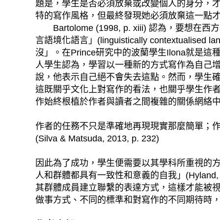
題是，學生是否必須放棄或改變個人的身分，才能用
特的寫作風格，但最終發現她必須放棄這一點
Bartolome (1998, p. xiii)
言語境化語言」(linguistically conte
沒」。在Prince研究中的波蘭學生Ilona就
人學生認為，學習以一種新的方式寫作為自己
說，他表示自己絕不會失去這點。然而，學生
這既關乎文化上對寫作的看法，也關乎學生作者與
作始終根植於作者與讀者之間複雜的關係網絡
作者的任務不只是準確地再現現實那麼簡單；
(Silva & Matsuda, 2013, p. 232)
因此為了成功，學生便需要以其學科所重視的方式來
人和群體都具有一致性和意義的自我」(Hyland
其群體成員建立聯繫的表達方式，這樣才能被視為既
做事方式、不同的標準和對寫作的不同期待時，自己就