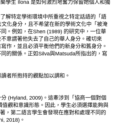
學生 Ilona 是如何激烈地奮力保留她個人和獨
題，還包括了解特定學術環境中所重視之特定話語的「語
他們可能害怕失去文化身分，且不希望在新的學術文化中「被淹
例如，在Shen (1989) 的研究中，一位華
並不意謂著他失去了自己的華人身分。確切來
來寫作，並且必須平衡他們的新身分和舊身分。
係。正如Silva與Matsuda所指出的，寫
與讀者所抱持的觀點加以調和。
land, 2009)。這牽涉到「協商一個對個
究領域的價值觀和意識形態。因此，學生必須選擇能夠與
常意謂著，第二語言學生會發現在應對和處理不同的
2018)。