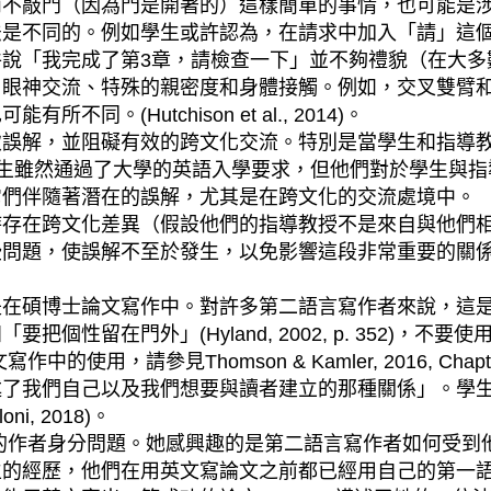
而不敲門（因為門是開著的）這樣簡單的事情，也可能是
法是不同的。例如學生或許認為，在請求中加入「請」這
說「我完成了第3章，請檢查一下」並不夠禮貌（在大多
、眼神交流、特殊的親密度和身體接觸。例如，交叉雙臂
(Hutchison et al., 2014)。
，並阻礙有效的跨文化交流。特別是當學生和指導教授來自不
)，情況更是如此。學生雖然通過了大學的英語入學要求，但他們對
它們伴隨著潛在的誤解，尤其是在跨文化的交流處境中。
在跨文化差異（假設他們的指導教授不是來自與他們相
問題，使誤解不至於發生，以免影響這段非常重要的關係
碩博士論文寫作中。對許多第二語言寫作者來說，這是
個性留在門外」(Hyland, 2002, p. 352)，
用，請參見Thomson & Kamler, 2016, Chap
述了我們自己以及我們想要與讀者建立的那種關係」。學
, 2018)。
文寫作中的作者身分問題。她感興趣的是第二語言寫作者如何
生的經歷，他們在用英文寫論文之前都已經用自己的第一