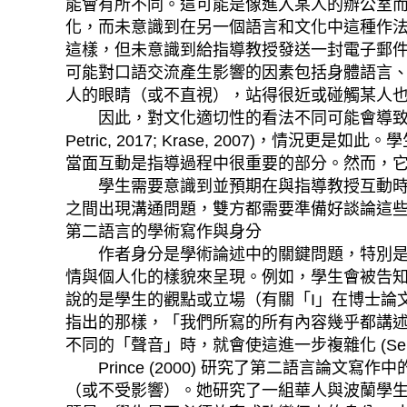
能會有所不同。這可能是像進入某人的辦公室
化，而未意識到在另一個語言和文化中這種作
這樣，但未意識到給指導教授發送一封電子郵件
可能對口語交流產生影響的因素包括身體語言
人的眼睛（或不直視），站得很近或碰觸某人也可能有所不同。
因此，對文化適切性的看法不同可能會導致誤解
Petric, 2017; Krase, 2007
當面互動是指導過程中很重要的部分。然而，
學生需要意識到並預期在與指導教授互動時存
之間出現溝通問題，雙方都需要準備好談論這些
第二語言的學術寫作與身分
作者身分是學術論述中的關鍵問題，特別是在
情與個人化的樣貌來呈現。例如，學生會被告知「要把
說的是學生的觀點或立場（有關「I」在博士論文寫作中的使
指出的那樣，「我們所寫的所有內容幾乎都講
不同的「聲音」時，就會使這進一步複雜化 (Seloni
Prince (2000) 研究了第二語言論
（或不受影響）。她研究了一組華人與波蘭學