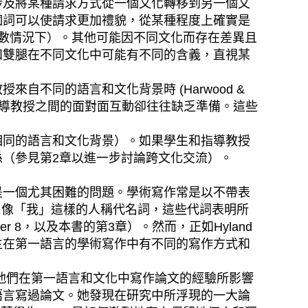
涉及將某種請求方式從一個文化轉移到另一個文
個詞可以使請求更加禮貌，從某種程度上確實是
數情況下）。其他可能因不同文化而存在差異且
和雙腿在不同文化中可能有不同的含義，直視某
同的語言和文化背景時 (Harwood &
於學生與指導教授之間的面對面互動卻往往缺乏準備。這些
同的語言和文化背景）。如果學生和指導教授
（參見第2章以進一步討論跨文化交流）。
一個尤其困難的問題。學術寫作常是以不帶表
不要使用像「我」這樣的人稱代名詞，這些代詞表明所
ter 8，以及本書的第3章）。然而，正如Hyland
生在第一語言的學術寫作中有不同的寫作方式和
受到他們在第一語言和文化中寫作論文的經驗所影響
語言寫過論文。她發現在研究中所浮現的一大論