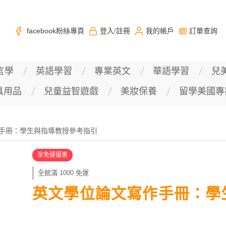
facebook粉絲專頁
登入
註冊
我的帳戶
訂單查詢
/
言學
英語學習
專業英文
華語學習
兒
具用品
兒童益智遊戲
美妝保養
留學美國專
手冊：學生與指導教授參考指引
享免運優惠
全館滿 1000 免運
英文學位論文寫作手冊：學