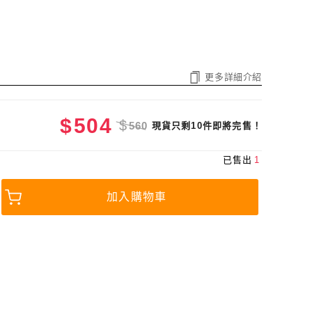
更多詳細介紹
$
504
$
560
現貨只剩10件即將完售！
已售出
1
加入購物車