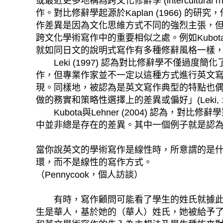
或最近更多地稱為跨文化修辭學 (intercultura
作。對比修辭學起源於Kaplan (1966) 
作差異是因為文化思維方式不同的強烈主張，
跨文化學術寫作中的重要相似之處。例如Kubot
就如同日文的說明式寫作有多種修辭風格一樣
Leki (1997) 認為對比修辭學不僅過
作，但專業作家並不一定以這種方式進行英文
現。同樣地，被認為是英文寫作典型的特點也
做的務實和策略性選擇上的差異或偏好」(Leki, 1997
Kubota與Lehner (2004) 認為
中並非總是存在的差異。其中一個例子就是認
當你說英文的學術寫作是線性時，所意謂的是
環，而不是線性的寫作方式。
（Pennycook，個人訪談）
有時，寫作顧問可能看了學生的姓氏就據此對
生是華人，基於她的（華人）姓氏，她被給予