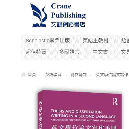
Scholastic學樂出版
英語主教材
語
超值特賣
多國語言
中文書
文
首頁
英語學習
寫作翻譯
英文學位論文寫作
-
-
-