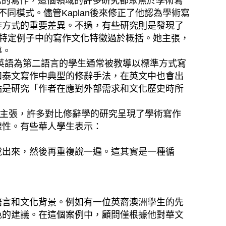
了跨語言和跨文化的寫作，這個領域的許多研究都聚焦於學術寫
的不同模式。儘管Kaplan後來修正了他認為學術寫
作方式的重要差異。不過，有些研究則是發現了
對一些特定例子中的寫作文化特徵過於概括。她主張，
導。
管英語為第二語言的學生通常被教導以標準方式寫
和泰文寫作中典型的修辭手法，在英文中也會出
點是研究「作者在應對外部需求和文化歷史時所
他們還主張，許多對比修辭學的研究呈現了學術寫作
線性。有些華人學生表示：
說出來，然後再重複說一遍。這其實是一種循
言和文化背景。例如有一位英裔澳洲學生的先
色的建議。在這個案例中，顧問僅根據他對華文