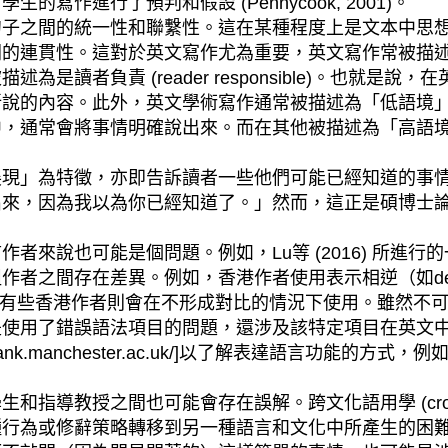
作進行了預判和假設 (Pennycook, 2001)。
之間的統一性和聯繫性。這在某種程度上是文本中思想
性。這對於英文寫作尤為重要，英文寫作常被描述為是作者負責 (
是讀者負責 (reader responsible)。也就
內容。此外，英文學術寫作通常被描述為「低語境」(low
常會將事情明確說出來。而在其他被描述為「高語境」(hig
」為特徵，亦即告訴讀者一些他們可能已經知道的事情
出來，因為我以為你已經知道了。」然而，這正是碩博士
來說也可能是個問題。例如，Lu等 (2016) 所進行
之間存在差異。例如，香港作者使用表示相逆（如despi
nd這個短語，有些香港作者則會在不形成對比的情況下使用。雖
是使用了錯誤語法項目的問題，還涉及該特定項目在英文
bank.manchester.ac.uk/]以了解表達語言功能
之間也可能會存在誤解。跨文化語用學 (cross-cultu
種行為或修辭策略轉移到另一種語言和文化中所產生的困