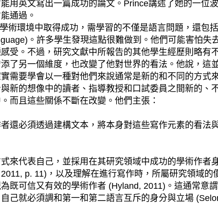
英文寫出一篇成功的論文。Prince講述了她的一位波蘭
才能通過。
 認為，要想在西方學術環境中取得成功，需學習的不僅是語言問
xtualised language)。許多學生發現這點很難做到。
是這種感受。不過，研究文獻中所報告的其他學生經歷則略有不同。
增添了另一個維度，也改變了他對世界的看法。他說，這
確實需要學會以一種對他們來說通常是新的和不同的方式
新的想像中的讀者、指導教授和口試委員之間新的、不同的關
中。而且這些關係不斷在改變。他們主張：
作者還必須透過建構文本，將本身對這些寫作元素的看法
代表自己，並採用在其研究領域中成功的學術作者身分 (Hy
, 2011, p. 11)，以及理解在進行寫作時，所屬研
可信又有效的學術作者 (Hyland, 2011)。這通
必須調和第一和第二語言互斥的身分與立場 (Seloni, 