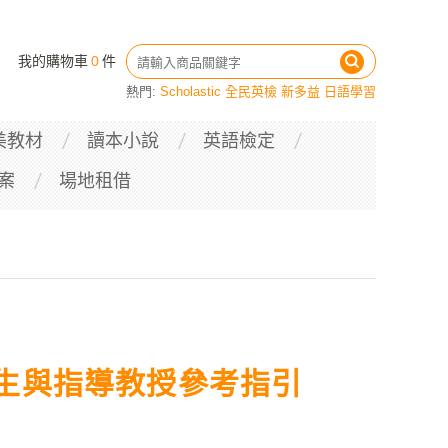
我的購物車
0
件
熱門:
Scholastic
全民英檢
新多益
日語學習
美教材
讀本小說
英語檢定
案
場地租借
生與指導教授參考指引