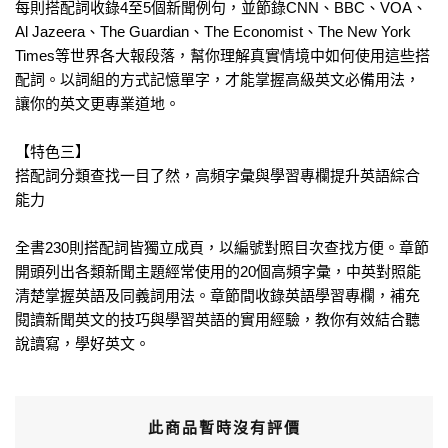
每則搭配詞收錄4至5個新聞例句，並節錄CNN、BBC、VOA、
Al Jazeera、The Guardian、The Economist、The New York
Times等世界各大報段落，幫你理解真實情境中如何使用這些搭
配詞。以詞組的方式記憶單字，才能掌握高級英文必備用法，
讓你的英文更專業道地。
【特色三】
搭配詞分類查找一目了然，高頻字彙與學習專欄提升英語綜合
能力
全書230則搭配詞皆獨立成頁，以編號對照目次查找方便。章節
開頭列出各類新聞主題經常使用的20個高頻字彙，中英對照能
清楚掌握英語及同義詞用法。章節間收錄英語學習專欄，補充
閱讀新聞英文的技巧與學習英語的實用經驗，教你有效結合聽
說讀寫，學好英文。
此商品暫時沒有評價