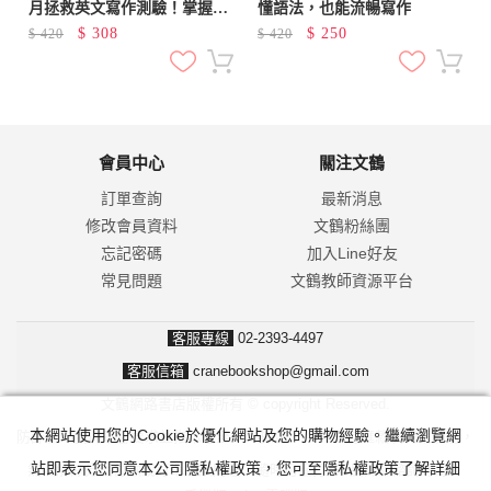
月拯救英文寫作測驗！掌握文
懂語法，也能流暢寫作
章結構設計方法與訣竅，練出
$
308
$
250
$
420
$
420
高分英文作文！（附音檔下載
QR碼）
會員中心
關注文鶴
訂單查詢
最新消息
修改會員資料
文鶴粉絲團
忘記密碼
加入Line好友
常見問題
文鶴教師資源平台
客服專線
02-2393-4497
客服信箱
cranebookshop@gmail.com
文鶴網路書店版權所有 © copyright Reserved.
本網站使用您的Cookie於優化網站及您的購物經驗。繼續瀏覽網
防詐騙！我們不會要求並指示您至ATM操作。ATM只有匯款及轉帳功能，
站即表示您同意本公司隱私權政策，您可至隱私權政策了解詳細
無法解除分期付款或訂單錯誤問題。隨時可撥打165反詐騙諮詢專線。