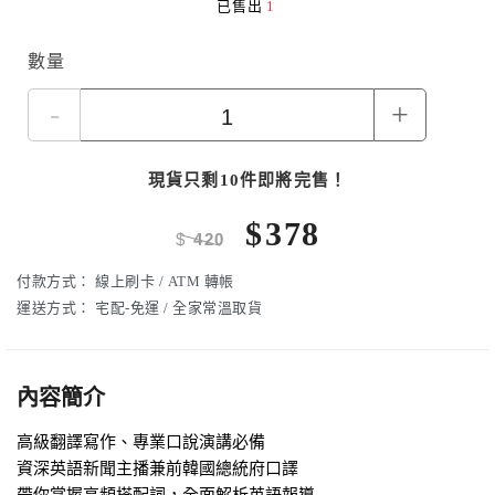
已售出
1
數量
-
+
現貨只剩10件即將完售！
$
378
$
420
付款方式：
線上刷卡 / ATM 轉帳
運送方式：
宅配-免運 / 全家常溫取貨
內容簡介
高級翻譯寫作、專業口說演講必備
資深英語新聞主播兼前韓國總統府口譯
帶你掌握高頻搭配詞，全面解析英語報導