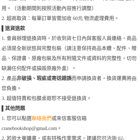
用。（活動期間則按照活動內容進行調整）
2. 超商取貨：每筆訂單皆需加收 60元 物流處理費用。
▌
退貨退款
1. 會員辦理退換貨時，於收到貨七日內與客服人員連絡，商品
必須是全新狀態與完整包裝（請注意保持商品本體、配件、贈
品、保證書、原廠包裝及所有附隨文件或資料的完整性，切勿
缺漏任何配件或損毀原廠外盒）。
2. 產品
非破損、瑕疵或寄送錯誤
而申請換貨者，換貨運費將由
您負擔。
3. 超值特賣和包膜桌遊恕不接受退換貨。
▌
其他問題
1. 您可以點選
聯絡我們
或來信客服信箱
cranebookshop@gmail.com。
2. 若欲大量購書，或有特殊作業需求，建議您可洽詢 02-