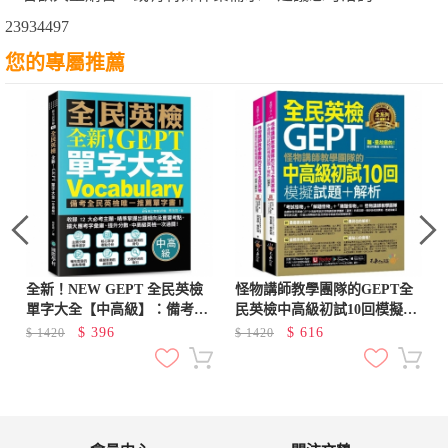
23934497
您的專屬推薦
全新！NEW GEPT 全民英檢
怪物講師教學團隊的GEPT全
單字大全【中高級】：備考全
民英檢中高級初試10回模擬試
民英檢唯一推薦單字書！收錄
題+解析(2書+「Youtor App」
$
396
$
616
$
1420
$
1420
12 大必考主題，精準掌握出題
內含VRP虛擬點讀筆+防水書
傾向及重要考點，擴大應考字
套)
彙庫、提升分數，中高級英檢
一次過關！（附線上音檔 QR
碼）