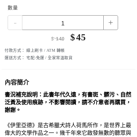
數量
-
+
$
45
$
140
付款方式：
線上刷卡 / ATM 轉帳
運送方式：
宅配-免運 / 全家常溫取貨
內容簡介
書況補充說明：此書年代久遠，有書斑、髒污、自然
泛黃及使用痕跡，不影響閱讀，請不介意者再購買，
謝謝。
《伊里亞德》是古希臘犬詩人荷馬所作，是世界上最
偉大的文學作品之一。幾千年來它啟發無數的聽眾與