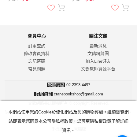
$
140
$
140
會員中心
關注文鶴
訂單查詢
最新消息
修改會員資料
文鶴粉絲團
忘記密碼
加入Line好友
常見問題
文鶴教師資源平台
客服專線
02-2393-4497
客服信箱
cranebookshop@gmail.com
文鶴網路書店版權所有 © copyright Reserved.
本網站使用您的Cookie於優化網站及您的購物經驗。繼續瀏覽網
防詐騙！我們不會要求並指示您至ATM操作。ATM只有匯款及轉帳功能，
站即表示您同意本公司隱私權政策，您可至隱私權政策了解詳細
無法解除分期付款或訂單錯誤問題。隨時可撥打165反詐騙諮詢專線。
手機版
|
電腦版
資訊。