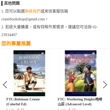
▌
其他問題
1. 您可以點選
聯絡我們
或來信客服信箱
cranebookshop@gmail.com。
2. 若欲大量購書，或有特殊作業需求，建議您可洽詢 02-
23934497
您的專屬推薦
FTC:Robinson Crusoe
FTC: Wuthering Heights咆哮
(Colorful Ed)
山莊 (Advanced Level)
$
45
$
45