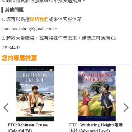
3. 超值特賣和包膜桌遊恕不接受退換貨。
▌
其他問題
1. 您可以點選
聯絡我們
或來信客服信箱
cranebookshop@gmail.com。
2. 若欲大量購書，或有特殊作業需求，建議您可洽詢 02-
23934497
您的專屬推薦
FTC:Robinson Crusoe
FTC: Wuthering Heights咆哮
(Colorful Ed)
山莊 (Advanced Level)