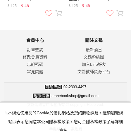
$
45
$
45
$
125
$
125
會員中心
關注文鶴
訂單查詢
最新消息
修改會員資料
文鶴粉絲團
忘記密碼
加入Line好友
常見問題
文鶴教師資源平台
客服專線
02-2393-4497
客服信箱
cranebookshop@gmail.com
文鶴網路書店版權所有 © copyright Reserved.
本網站使用您的Cookie於優化網站及您的購物經驗。繼續瀏覽網
防詐騙！我們不會要求並指示您至ATM操作。ATM只有匯款及轉帳功能，
站即表示您同意本公司隱私權政策，您可至隱私權政策了解詳細
無法解除分期付款或訂單錯誤問題。隨時可撥打165反詐騙諮詢專線。
手機版
|
電腦版
資訊。