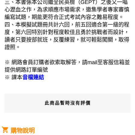
三、本書係本公司繼全民英檢（GEPT）之後又一嘔
心瀝血之作，為求順應市場需求，邀集學者專家審慎
編寫試題，期能更符合正式考試內容之難易程度。
四、本模擬試題冊共計六回，前五回適合第一級的程
度，第六回特別針對程度較佳且勇於挑戰者而設計，
讀者只要按部就班，反覆練習，就可輕鬆闖關，取得
證照。
※ 網路會員訂購者欲索取解答，請mail至客服信箱並
提供網路訂單編號
※ 課本
音檔連結
此商品暫時沒有評價
購物說明