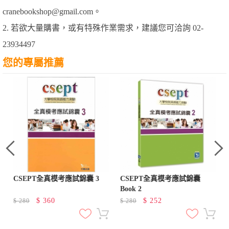
cranebookshop@gmail.com。
2. 若欲大量購書，或有特殊作業需求，建議您可洽詢 02-
23934497
您的專屬推薦
CSEPT全真模考應試錦囊 3
CSEPT全真模考應試錦囊
Book 2
$
360
$
252
$
280
$
280
題