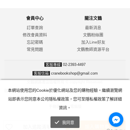
會員中心
關注文鶴
訂單查詢
最新消息
修改會員資料
文鶴粉絲團
忘記密碼
加入Line好友
常見問題
文鶴教師資源平台
客服專線
02-2393-4497
客服信箱
cranebookshop@gmail.com
文鶴網路書店版權所有 © copyright Reserved.
本網站使用您的Cookie於優化網站及您的購物經驗。繼續瀏覽網
防詐騙！我們不會要求並指示您至ATM操作。ATM只有匯款及轉帳功能，
站即表示您同意本公司隱私權政策，您可至隱私權政策了解詳細
無法解除分期付款或訂單錯誤問題。隨時可撥打165反詐騙諮詢專線。
手機版
|
電腦版
資訊。
我同意
加入購物車
加入追蹤清單