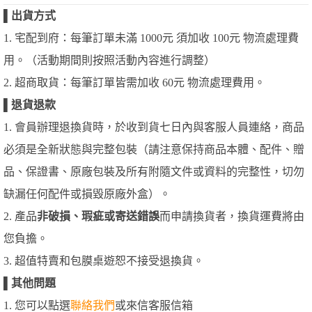
▌
出貨方式
1. 宅配到府：每筆訂單未滿 1000元 須加收 100元 物流處理費
用。（活動期間則按照活動內容進行調整）
2. 超商取貨：每筆訂單皆需加收 60元 物流處理費用。
▌
退貨退款
1. 會員辦理退換貨時，於收到貨七日內與客服人員連絡，商品
必須是全新狀態與完整包裝（請注意保持商品本體、配件、贈
品、保證書、原廠包裝及所有附隨文件或資料的完整性，切勿
缺漏任何配件或損毀原廠外盒）。
2. 產品
非破損、瑕疵或寄送錯誤
而申請換貨者，換貨運費將由
您負擔。
3. 超值特賣和包膜桌遊恕不接受退換貨。
▌
其他問題
1. 您可以點選
聯絡我們
或來信客服信箱