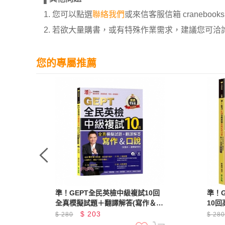
1. 您可以點選
聯絡我們
或來信客服信箱 cranebooksh
2. 若欲大量購書，或有特殊作業需求，建議您可洽詢 02
您的專屬推薦
初試
準！GEPT全民英檢中級複試10回
準！
聽力
全真模擬試題＋翻譯解答(寫作＆口
10
說)-試題本+翻譯解答本+1MP3+
&閱
$
203
$
280
$
28
QR Code線上音檔
+1M