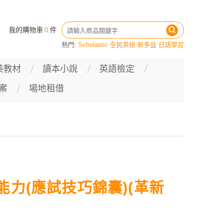
我的購物車
0
件
熱門:
Scholastic
全民英檢
新多益
日語學習
美教材
讀本小說
英語檢定
案
場地租借
力(應試技巧錦囊)(革新