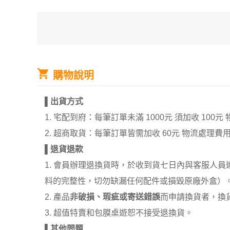
購物說明
▌
出貨方式
1. 宅配到府：每筆訂單未滿 1000元 須加收 1
2. 超商取貨：每筆訂單皆需加收 60元 物流處理費
▌
退貨退款
1. 會員辦理退換貨時，於收到貨七日內與客服人
料的完整性，切勿缺漏任何配件或損毀原廠外盒）
2. 產品
非破損、瑕疵或寄送錯誤
而申請換貨者，換
3. 超值特賣和包膜桌遊恕不接受退換貨。
▌
其他問題