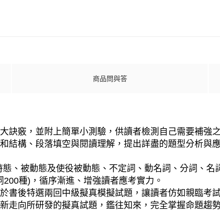
商品問與答
四大訣竅，並附上簡單小測驗，供讀者檢測自己需要補強
彙和結構、段落填空與閱讀理解，提出詳盡的題型分析與
態、被動態及使役被動態、不定詞、動名詞、分詞、名詞子句
詞200種)，循序漸進、增強讀者應考實力。
更於書後特選兩回中級擬真模擬試題，讓讀者仿如親臨考
最新走向所研發的擬真試題，鑑往知來，完全掌握命題趨