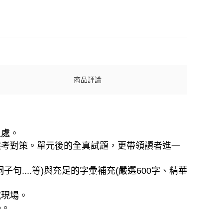
商品評論
之處。
應考對策。單元後的全真試題，更帶領讀者進一
....等)與充足的字彙補充(嚴選600字、精華
試現場。
勢。