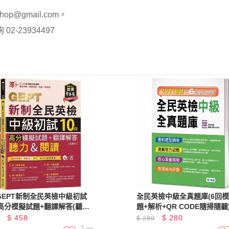
op@gmail.com。
-23934497
GEPT新制全民英檢中級初試
全民英檢中級全真題庫(6回
回高分模擬試題+翻譯解答(聽力
題+解析+QR CODE隨掃隨聽)
讀)-試題本+翻譯解答本
新制
$
458
$
280
0
$
280
P3+ QR Code線上音檔