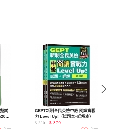
模擬試
GEPT新制全民英檢中級 閱讀實戰
NE
2021
力 Level Up!（試題本+詳解本）
測
策
$
370
$
280
$
2
能