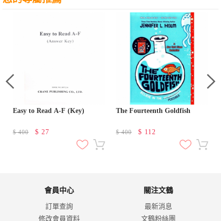
g
Easy to Read A-F (Key)
The Fourteenth Goldfish
$
27
$
112
$
400
$
400
會員中心
關注文鶴
訂單查詢
最新消息
修改會員資料
文鶴粉絲團