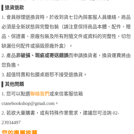
▌
退貨退款
1. 會員辦理退換貨時，於收到貨七日內與客服人員連絡，商品
必須是全新狀態與完整包裝（請注意保持商品本體、配件、贈
品、保證書、原廠包裝及所有附隨文件或資料的完整性，切勿
缺漏任何配件或損毀原廠外盒）。
2. 產品
非破損、瑕疵或寄送錯誤
而申請換貨者，換貨運費將由
您負擔。
3. 超值特賣和包膜桌遊恕不接受退換貨。
▌
其他問題
1. 您可以點選
聯絡我們
或來信客服信箱
cranebookshop@gmail.com。
2. 若欲大量購書，或有特殊作業需求，建議您可洽詢 02-
23934497
您的專屬推薦