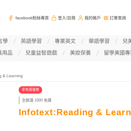
facebook粉絲專頁
登入
註冊
我的帳戶
訂單查詢
/
言學
英語學習
專業英文
華語學習
兒
具用品
兒童益智遊戲
美妝保養
留學美國專
g & Learning
享免運優惠
全館滿 1000 免運
Infotext:Reading & Lear