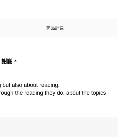
商品評論
，謝謝。
g but also about reading.
rough the reading they do, about the topics