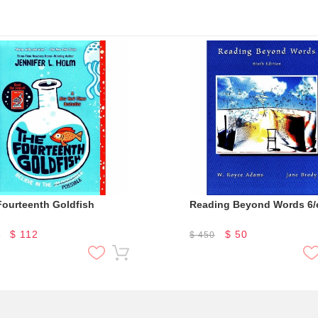
Fourteenth Goldfish
Reading Beyond Words 6/
$
112
$
50
0
$
450