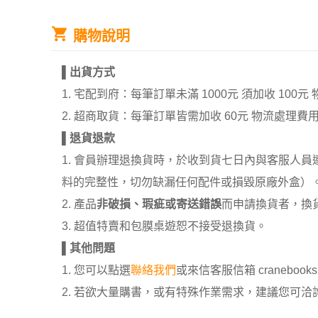
購物說明
▌
出貨方式
1. 宅配到府：每筆訂單未滿 1000元 須加收 1
2. 超商取貨：每筆訂單皆需加收 60元 物流處理費
▌
退貨退款
1. 會員辦理退換貨時，於收到貨七日內與客服人
料的完整性，切勿缺漏任何配件或損毀原廠外盒）
2. 產品
非破損、瑕疵或寄送錯誤
而申請換貨者，換
3. 超值特賣和包膜桌遊恕不接受退換貨。
▌
其他問題
1. 您可以點選
聯絡我們
或來信客服信箱 cranebooksh
2. 若欲大量購書，或有特殊作業需求，建議您可洽詢 02