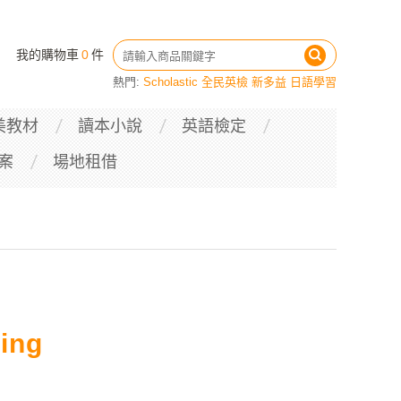
我的購物車
0
件
熱門:
Scholastic
全民英檢
新多益
日語學習
美教材
讀本小說
英語檢定
案
場地租借
ning