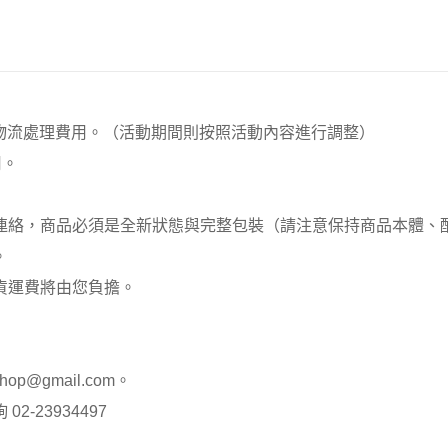
00元 物流處理費用。（活動期間則按照活動內容進行調整）
用。
員連絡，商品必須是全新狀態與完整包裝（請注意保持商品本體
。
貨運費將由您負擔。
op@gmail.com。
-23934497