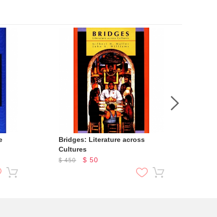
e
Bridges: Literature across
75 
Cultures
$
50
$
450
$
4