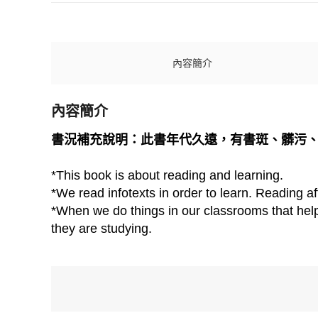
內容簡介
內容簡介
書況補充說明：此書年代久遠，有書斑、髒污
*This book is about reading and learning.
*We read infotexts in order to learn. Reading af
*When we do things in our classrooms that help 
they are studying.