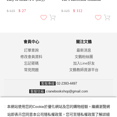
$
27
$
112
$
125
$
125
會員中心
關注文鶴
訂單查詢
最新消息
修改會員資料
文鶴粉絲團
忘記密碼
加入Line好友
常見問題
文鶴教師資源平台
客服專線
02-2393-4497
客服信箱
cranebookshop@gmail.com
文鶴網路書店版權所有 © copyright Reserved.
本網站使用您的Cookie於優化網站及您的購物經驗。繼續瀏覽網
防詐騙！我們不會要求並指示您至ATM操作。ATM只有匯款及轉帳功能，
站即表示您同意本公司隱私權政策，您可至隱私權政策了解詳細
無法解除分期付款或訂單錯誤問題。隨時可撥打165反詐騙諮詢專線。