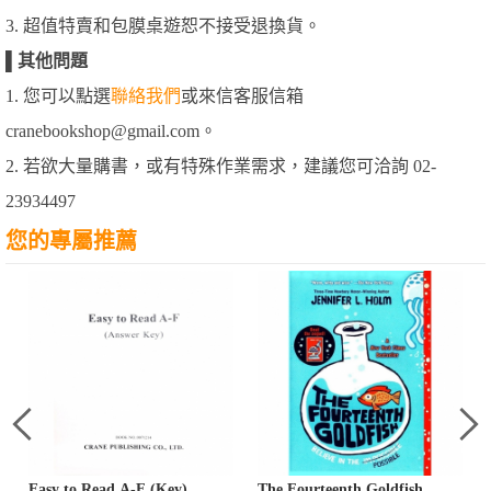
3. 超值特賣和包膜桌遊恕不接受退換貨。
▌
其他問題
1. 您可以點選
聯絡我們
或來信客服信箱
cranebookshop@gmail.com。
2. 若欲大量購書，或有特殊作業需求，建議您可洽詢 02-
23934497
您的專屬推薦
g
Easy to Read A-F (Key)
The Fourteenth Goldfish