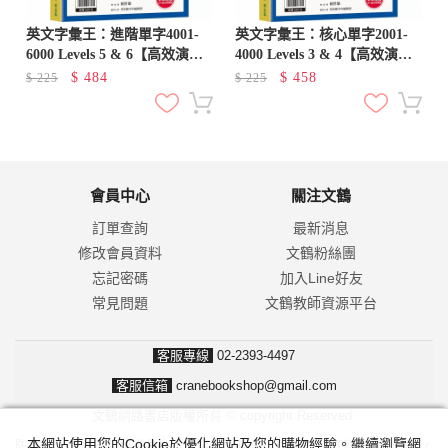
英文字彙王：進階單字4001-
英文字彙王：核心單字2001-
6000 Levels 5 & 6【高效演練
4000 Levels 3 & 4【高效演練
版】(附試題本，加碼送半年免
版】(附試題本，加碼送半年免
$
484
$
458
$
225
$
225
費數位學習體驗)
費數位學習體驗)
會員中心
關注文鶴
訂單查詢
最新消息
修改會員資料
文鶴粉絲團
忘記密碼
加入Line好友
常見問題
文鶴教師資源平台
客服專線
02-2393-4497
客服信箱
cranebookshop@gmail.com
文鶴網路書店版權所有 © copyright Reserved.
本網站使用您的Cookie於優化網站及您的購物經驗。繼續瀏覽網
防詐騙！我們不會要求並指示您至ATM操作。ATM只有匯款及轉帳功能，