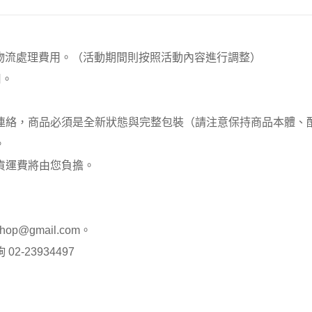
00元 物流處理費用。（活動期間則按照活動內容進行調整）
用。
員連絡，商品必須是全新狀態與完整包裝（請注意保持商品本體
。
貨運費將由您負擔。
op@gmail.com。
-23934497