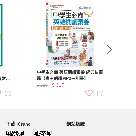
中學生必備 英語閱讀素養 經典故事
Rea
】(附試
篇【書＋朗讀MP3＋別冊】
學習體
$
317
$
225
$
2
下載 iCrane
網站認證