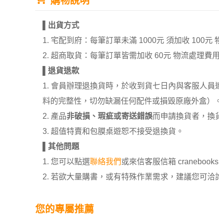
購物說明
▌
出貨方式
1. 宅配到府：每筆訂單未滿 1000元 須加收 1
2. 超商取貨：每筆訂單皆需加收 60元 物流處理費
▌
退貨退款
1. 會員辦理退換貨時，於收到貨七日內與客服人
料的完整性，切勿缺漏任何配件或損毀原廠外盒）
2. 產品
非破損、瑕疵或寄送錯誤
而申請換貨者，換
3. 超值特賣和包膜桌遊恕不接受退換貨。
▌
其他問題
1. 您可以點選
聯絡我們
或來信客服信箱 cranebooksh
2. 若欲大量購書，或有特殊作業需求，建議您可洽詢 02
您的專屬推薦