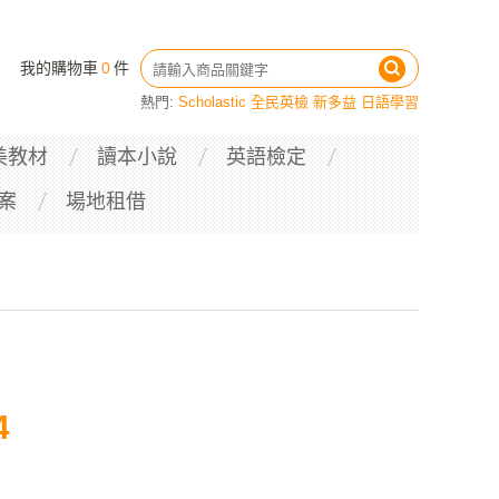
我的購物車
0
件
熱門:
Scholastic
全民英檢
新多益
日語學習
美教材
讀本小說
英語檢定
案
場地租借
4