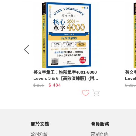
英文字彙王：進階單字4001-6000
英文字
Levels 5 & 6【高效演練版】(附試
Lev
題本，加碼送半年免費數位學習體
題本
$
484
$
225
$
22
驗)
驗)
關於文鶴
會員服務
公司介紹
常見問題