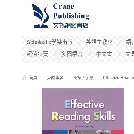
Scholastic學樂出版
英語主教材
語
超值特賣
多國語言
中文書
文
首頁
英語學習
閱讀 / 字彙
Effective Readin
-
-
-