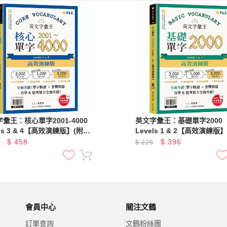
彙王：核心單字2001-4000
英文字彙王：基礎單字2000
els 3 & 4【高效演練版】(附試
Levels 1 & 2【高效演練版
，加碼送半年免費數位學習體
題本，加碼送半年免費數位
$
458
$
396
5
$
225
驗)
會員中心
關注文鶴
訂單查詢
文鶴粉絲團