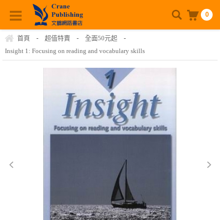
0
首頁
-
超值特賣
-
全面50元起
-
Insight 1: Focusing on reading and vocabulary skills