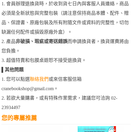
1. 會員辦理退換貨時，於收到貨七日內與客服人員連絡，商品
必須是全新狀態與完整包裝（請注意保持商品本體、配件、贈
品、保證書、原廠包裝及所有附隨文件或資料的完整性，切勿
缺漏任何配件或損毀原廠外盒）。
2. 產品
非破損、瑕疵或寄送錯誤
而申請換貨者，換貨運費將由
您負擔。
3. 超值特賣和包膜桌遊恕不接受退換貨。
▌
其他問題
1. 您可以點選
聯絡我們
或來信客服信箱
cranebookshop@gmail.com。
2. 若欲大量購書，或有特殊作業需求，建議您可洽詢 02-
23934497
您的專屬推薦