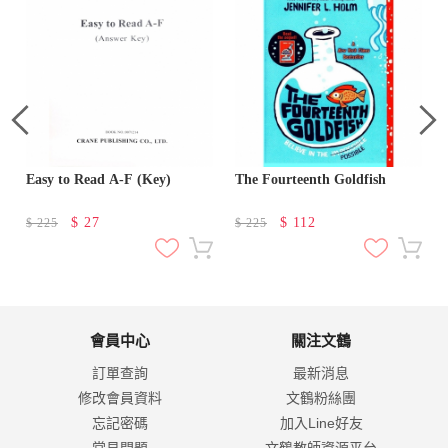
g
Easy to Read A-F (Key)
The Fourteenth Goldfish
$
27
$
112
$
225
$
225
會員中心
關注文鶴
訂單查詢
最新消息
修改會員資料
文鶴粉絲團
忘記密碼
加入Line好友