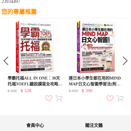
23934497
您的專屬推薦
學霸托福ALL IN ONE：30天
連日本小學生都在用的MIND
托福TOEFL聽說讀寫全攻略
MAP日文心智圖學習法(附
(附「Youtor App」內含VRP
「Youtor App」內含VRP虛擬
$
528
$
396
$
900
$
900
虛擬點讀筆)
點讀筆)
會員中心
關注文鶴