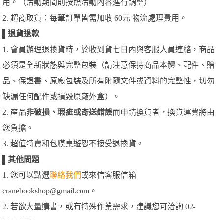
用。（活動期間則按照活動內容進行調整）
2. 超商取貨：每筆訂單皆需加收 60元 物流處理費用。
▌
退貨退款
1. 會員辦理退換貨時，於收到貨七日內與客服人員連絡，商品
必須是全新狀態與完整包裝（請注意保持商品本體、配件、贈
品、保證書、原廠包裝及所有附隨文件或資料的完整性，切勿
缺漏任何配件或損毀原廠外盒）。
2. 產品
非破損、瑕疵或寄送錯誤
而申請換貨者，換貨運費將由
您負擔。
3. 超值特賣和包膜桌遊恕不接受退換貨。
▌
其他問題
1. 您可以點選
聯絡我們
或來信客服信箱
cranebookshop@gmail.com。
2. 若欲大量購書，或有特殊作業需求，建議您可洽詢 02-