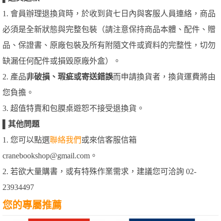
1. 會員辦理退換貨時，於收到貨七日內與客服人員連絡，商品
必須是全新狀態與完整包裝（請注意保持商品本體、配件、贈
品、保證書、原廠包裝及所有附隨文件或資料的完整性，切勿
缺漏任何配件或損毀原廠外盒）。
2. 產品
非破損、瑕疵或寄送錯誤
而申請換貨者，換貨運費將由
您負擔。
3. 超值特賣和包膜桌遊恕不接受退換貨。
▌
其他問題
1. 您可以點選
聯絡我們
或來信客服信箱
cranebookshop@gmail.com。
2. 若欲大量購書，或有特殊作業需求，建議您可洽詢 02-
23934497
您的專屬推薦