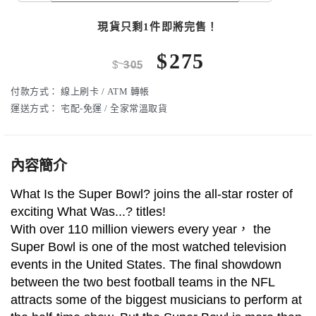
現貨只剩1件即將完售！
$
275
$
305
付款方式：
線上刷卡 / ATM 轉帳
運送方式：
宅配-免運 / 全家常溫取貨
內容簡介
What Is the Super Bowl? joins the all-star roster of
exciting What Was...? titles!
With over 110 million viewers every year， the
Super Bowl is one of the most watched television
events in the United States. The final showdown
between the two best football teams in the NFL
attracts some of the biggest musicians to perform at